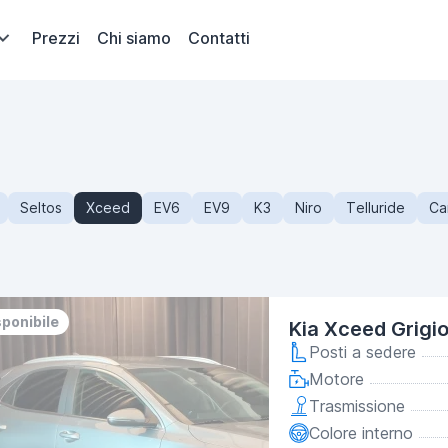
Prezzi
Chi siamo
Contatti
Seltos
Xceed
EV6
EV9
K3
Niro
Telluride
Ca
sponibile
Kia Xceed Grigi
Posti a sedere
Motore
Trasmissione
Colore interno