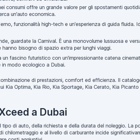
i consumi offre un grande valore per gli spostamenti quotidian
 cerca un'auto economica.
o, funzionalità high-tech e un'esperienza di guida fluida. I
rande, guardate la Carnival. È una monovolume lussuosa e versa
e hanno bisogno di spazio extra per lunghi viaggi.
n fascino futuristico con un'impressionante catena cinematic
e in modo ecologico a Dubai.
 combinazione di prestazioni, comfort ed efficienza. Il catal
cui Kia Optima, Kia Rio, Kia Sportage, Kia Cerato, Kia Picanto 
a Xceed a Dubai
ipo di auto, della richiesta e della durata del noleggio. La poli
di chilometraggio e al livello di carburante incide significativ
are costi aggiuntivi.