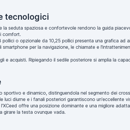
e tecnologici
tà e la seduta spaziosa e confortevole rendono la guida piacevo
i comfort.
ollici o opzionale da 10,25 pollici presenta una grafica ad al
smartphone per la navigazione, le chiamate e l'intrattenimento
 e acquisti. Ripiegando il sedile posteriore si amplia la capaci
e
to sportivo e dinamico, distinguendola nel segmento dei crossov
 luci diurne e i fanali posteriori garantiscono un'eccellente vi
l'XCeed offre una posizione dominante e una migliore adattabi
fa girare la testa ovunque vada.