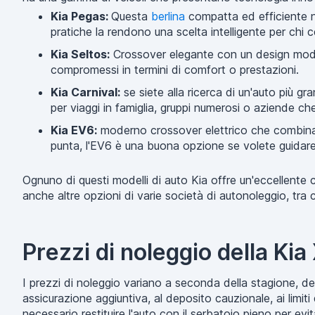
Kia Pegas:
Questa
berlina
compatta ed efficiente ne
pratiche la rendono una scelta intelligente per chi
Kia Seltos:
Crossover elegante con un design modern
compromessi in termini di comfort o prestazioni.
Kia Carnival:
se siete alla ricerca di un'auto più g
per viaggi in famiglia, gruppi numerosi o aziende ch
Kia EV6:
moderno crossover elettrico che combina u
punta, l'EV6 è una buona opzione se volete guidar
Ognuno di questi modelli di auto Kia offre un'eccellente
anche altre opzioni di varie società di autonoleggio, tra 
Prezzi di noleggio della Ki
I prezzi di noleggio variano a seconda della stagione, del t
assicurazione aggiuntiva, al deposito cauzionale, ai limiti 
necessario restituire l'auto con il serbatoio pieno per evit