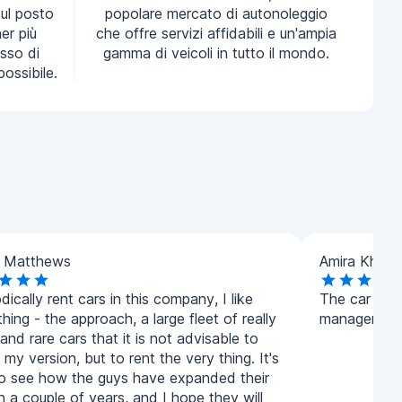
ul posto
popolare mercato di autonoleggio
ner più
che offre servizi affidabili e un'ampia
sso di
gamma di veicoli in tutto il mondo.
possibile.
n Matthews
Amira Khalid
odically rent cars in this company, I like
The car was
hing - the approach, a large fleet of really
manager was
nd rare cars that it is not advisable to
 my version, but to rent the very thing. It's
to see how the guys have expanded their
in a couple of years, and I hope they will