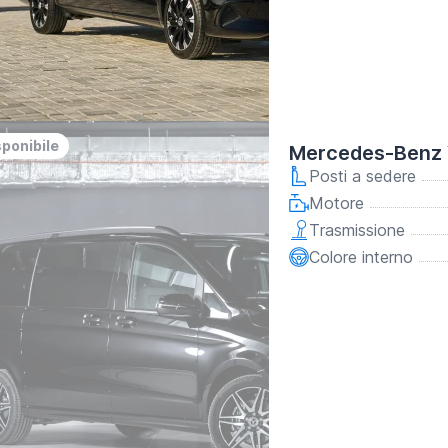
y
osit
sponibile
Mercedes-Benz 
Posti a sedere
Motore
Trasmissione
Colore interno