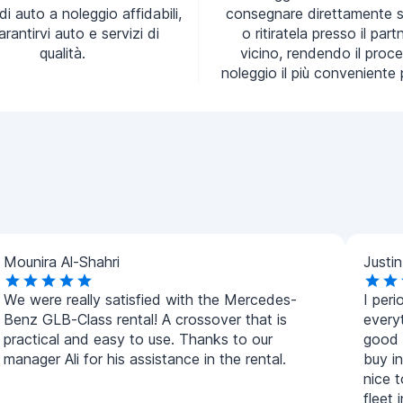
 di auto a noleggio affidabili,
consegnare direttamente s
arantirvi auto e servizi di
o ritiratela presso il part
qualità.
vicino, rendendo il proce
noleggio il più conveniente 
Mounira Al-Shahri
Justi
We were really satisfied with the Mercedes-
I peri
Benz GLB-Class rental! A crossover that is
everyt
practical and easy to use. Thanks to our
good a
manager Ali for his assistance in the rental.
buy in
nice 
fleet 