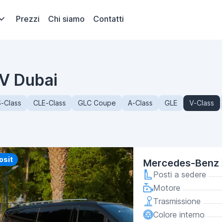
Prezzi
Chi siamo
Contatti
V Dubai
-Class
CLE-Class
GLC Coupe
A-Class
GLE
V-Class
osit
Mercedes-Benz 
Posti a sedere
Motore
Trasmissione
Colore interno