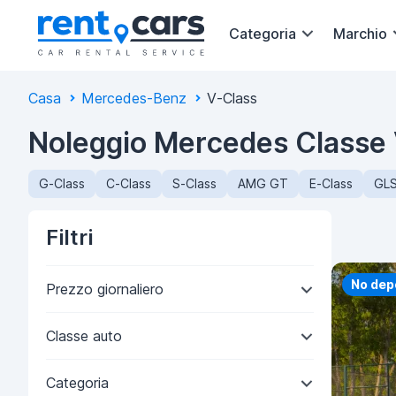
Categoria
Marchio
Casa
Mercedes-Benz
V-Class
Noleggio Mercedes Classe 
G-Class
C-Class
S-Class
AMG GT
E-Class
GLS
Filtri
No dep
Prezzo giornaliero
Classe auto
Categoria