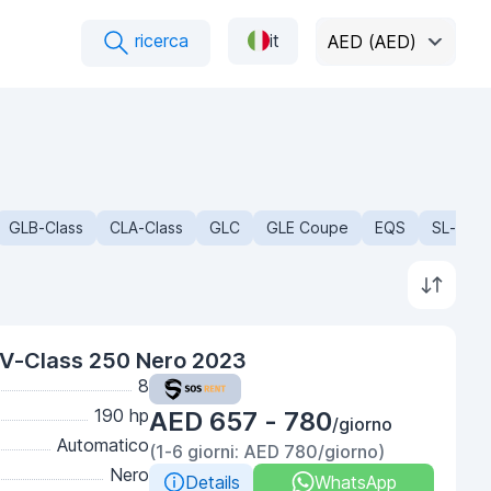
ricerca
it
AED (AED)
GLB-Class
CLA-Class
GLC
GLE Coupe
EQS
SL-Clas
V-Class 250 Nero 2023
8
190 hp
AED 657 - 780
/giorno
Automatico
(1-6 giorni: AED 780/giorno)
Nero
Details
WhatsApp