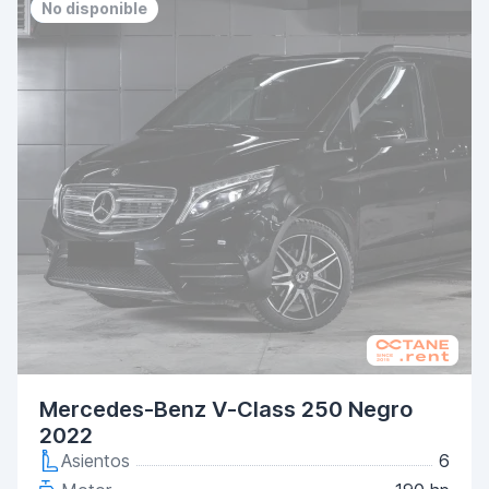
Priority
No deposit
No disponible
Mercedes-Benz V-Class 250 Negro
2022
Asientos
6