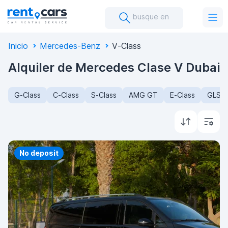
busque en
Inicio
Mercedes-Benz
V-Class
Alquiler de Mercedes Clase V Dubai
G-Class
C-Class
S-Class
AMG GT
E-Class
GLS-C
No deposit