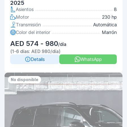
2025
Asientos
8
Motor
230 hp
Transmisión
Automática
Color del interior
Marrón
AED 574 - 980
/día
(1-6 días: AED 980/día)
Details
WhatsApp
Priority
No deposit
No disponible