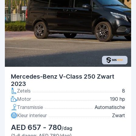
Mercedes-Benz V-Class 250 Zwart
2023
Zetels
8
Motor
190 hp
Transmissie
Automatische
Kleur interieur
Zwart
AED 657 - 780
/dag
(1-6 dagen: AED 780/dag)