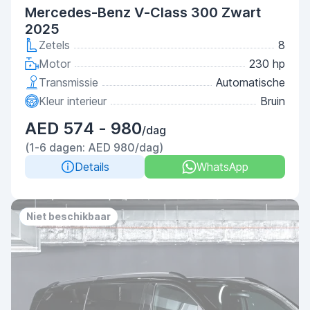
Mercedes-Benz V-Class 300 Zwart
2025
Zetels
8
Motor
230 hp
Transmissie
Automatische
Kleur interieur
Bruin
AED 574 - 980
/dag
(1-6 dagen: AED 980/dag)
Details
WhatsApp
Priority
No deposit
Niet beschikbaar