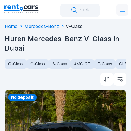
zoek
Home
Mercedes-Benz
V-Class
Huren Mercedes-Benz V-Class in
Dubai
G-Class
C-Class
S-Class
AMG GT
E-Class
GLS-C
No deposit