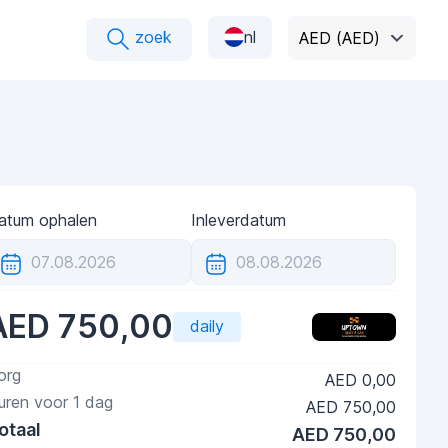
zoek
nl
AED (AED)
atum ophalen
Inleverdatum
AED 750,00
daily
org
AED 0,00
uren voor
1
dag
AED 750,00
otaal
AED 750,00