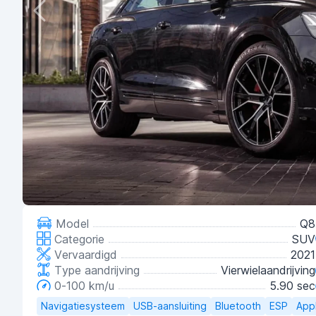
Model
Q8
Categorie
SUV
Vervaardigd
2021
Type aandrijving
Vierwielaandrijving
0-100 km/u
5.90 sec
Navigatiesysteem
USB-aansluiting
Bluetooth
ESP
App