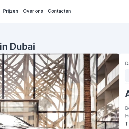
Prijzen
Over ons
Contacten
in Dubai
D
B
H
T