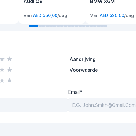
Audi Q8
BMW X6M
g
Van
AED 550,00
/dag
Van
AED 520,00
/dag
Aandrijving
Voorwaarde
Email*