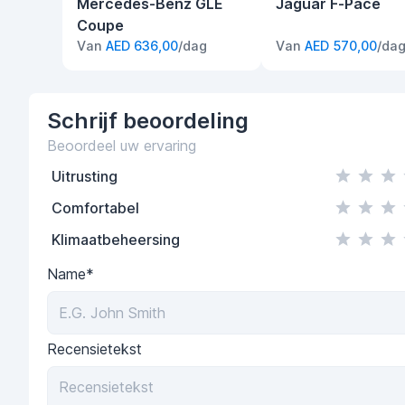
Mercedes-Benz GLE
Jaguar F-Pace
Coupe
Van
AED 636,00
/dag
Van
AED 570,00
/da
Schrijf
beoordeling
Beoordeel uw ervaring
Uitrusting
Comfortabel
Klimaatbeheersing
Name*
Recensietekst