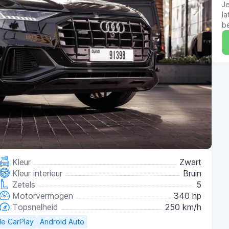
J
la
b
Kleur
Zwart
Kleur interieur
Bruin
Zetels
5
Motorvermogen
340 hp
Topsnelheid
250 km/h
le CarPlay
Android Auto