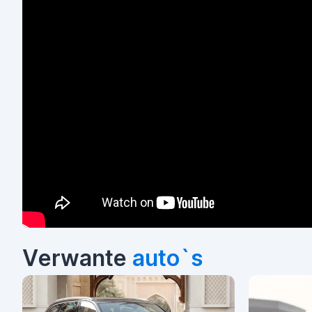
Verwante
auto`s