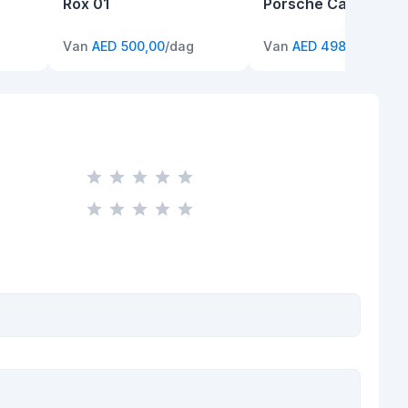
Rox 01
Porsche Cayenne
Van
AED 500,00
/dag
Van
AED 498,00
/dag