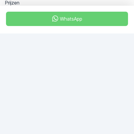
Prijzen
WhatsApp
Dubai - Al Khabeesi
ALBAHAR building
Office 101-33
+971-56-505-8555
Heb je vragen?
Schrijf ons!
VRAAG STELLEN
© 2026 RDC Portal L.L.C