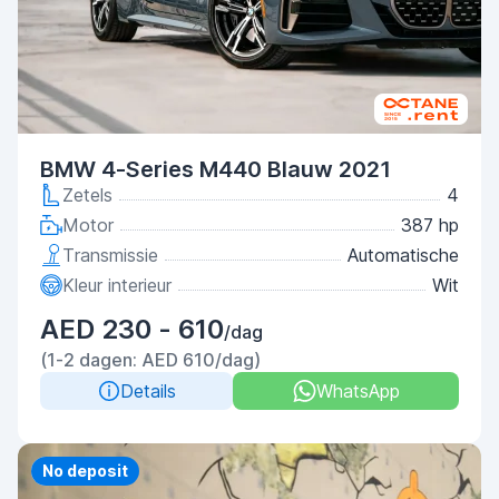
BMW 4-Series M440 Blauw 2021
Zetels
4
Motor
387 hp
Transmissie
Automatische
Kleur interieur
Wit
AED 230 - 610
/dag
(1-2 dagen: AED 610/dag)
Details
WhatsApp
Priority
No deposit