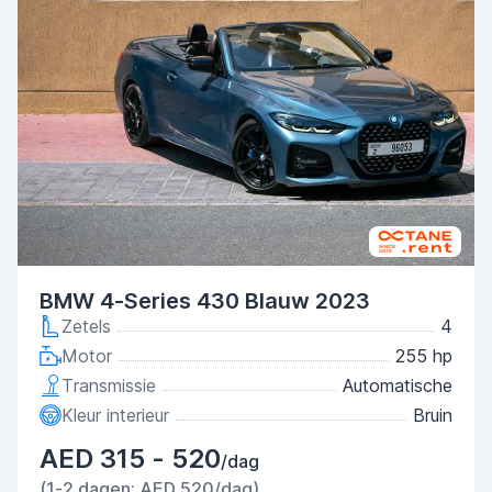
BMW 4-Series 430 Blauw 2023
Zetels
4
Motor
255 hp
Transmissie
Automatische
Kleur interieur
Bruin
AED 315 - 520
/dag
(1-2 dagen: AED 520/dag)