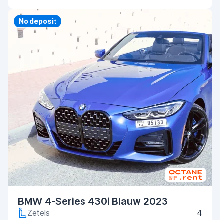
Priority
No deposit
BMW 4-Series 430i Blauw 2023
Zetels
4