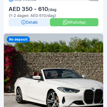
AED 350 - 610
/dag
(1-2 dagen: AED 610/dag)
Details
WhatsApp
Priority
No deposit