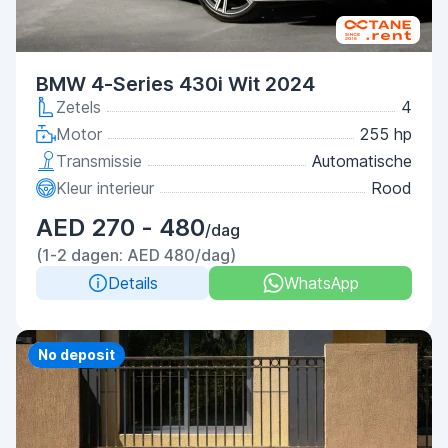
BMW 4-Series 430i Wit 2024
Zetels
4
Motor
255 hp
Transmissie
Automatische
Kleur interieur
Rood
AED 270 - 480
/dag
(1-2 dagen: AED 480/dag)
Details
WhatsApp
Priority
No deposit