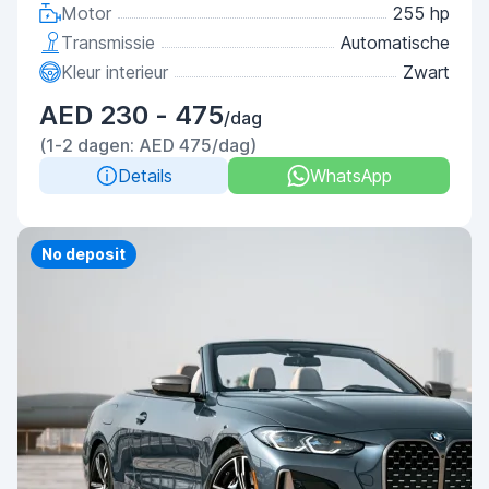
Motor
255 hp
Transmissie
Automatische
Kleur interieur
Zwart
AED 230 - 475
/dag
(1-2 dagen: AED 475/dag)
Details
WhatsApp
Priority
No deposit