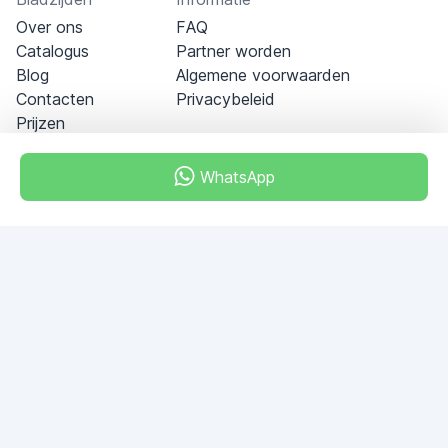
Over ons
FAQ
Catalogus
Partner worden
Blog
Algemene voorwaarden
Contacten
Privacybeleid
Prijzen
WhatsApp
Dubai - Al Khabeesi
ALBAHAR building
Office 101-33
+971-56-505-8555
Heb je vragen?