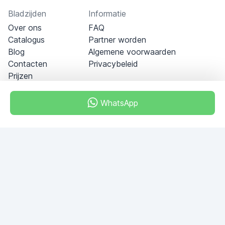
Bladzijden
Informatie
Over ons
FAQ
Catalogus
Partner worden
Blog
Algemene voorwaarden
Contacten
Privacybeleid
Prijzen
WhatsApp
Dubai - Al Khabeesi
ALBAHAR building
Office 101-33
+971-56-505-8555