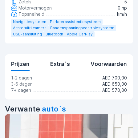
Zetels
5
Motorvermogen
0 hp
Topsnelheid
km/h
Navigatiesysteem
Parkeerassistentiesysteem
Achteruitrijcamera
Bandenspanningscontrolesysteem
USB-aansluiting
Bluetooth
Apple CarPlay
Prijzen
Extra`s
Voorwaarden
1-2 dagen
AED 700,00
3-6 dagen
AED 650,00
7+ dagen
AED 570,00
Verwante
auto`s