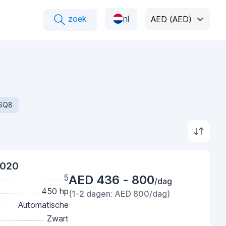
zoek
nl
AED (AED)
SQ8
2020
5
AED 436 - 800
/dag
450 hp
(1-2 dagen: AED 800/dag)
Automatische
Zwart