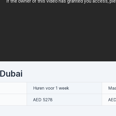
 Dubai
Huren voor 1 week
Maa
AED 5278
AED