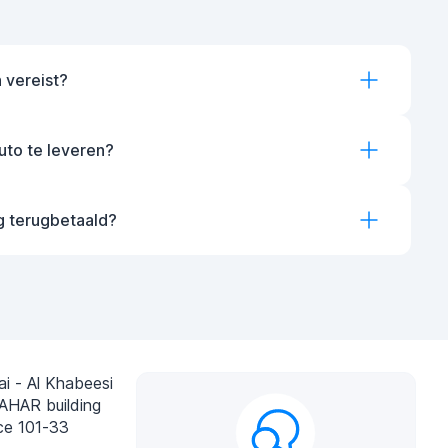
 vereist?
auto te leveren?
g terugbetaald?
i - Al Khabeesi
AHAR building
ce 101-33