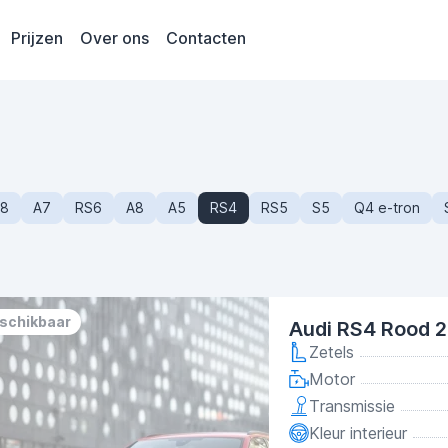
Prijzen
Over ons
Contacten
8
A7
RS6
A8
A5
RS4
RS5
S5
Q4 e-tron
eschikbaar
Audi RS4 Rood 
Zetels
Motor
Transmissie
Kleur interieur