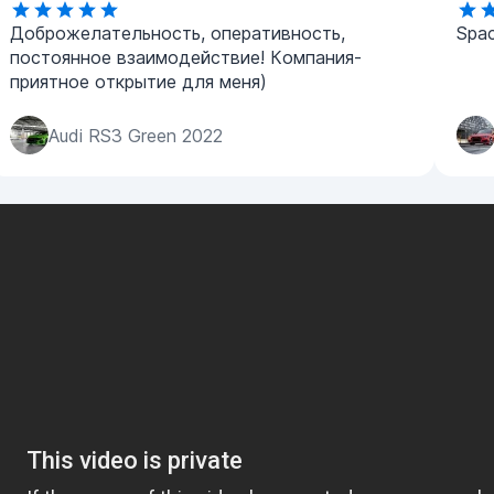
Доброжелательность, оперативность,
Spac
постоянное взаимодействие! Компания-
приятное открытие для меня)
Audi RS3 Green 2022