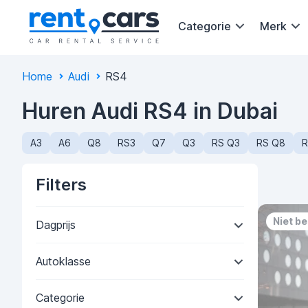
Categorie
Merk
Home
Audi
RS4
Huren Audi RS4 in Dubai
A3
A6
Q8
RS3
Q7
Q3
RS Q3
RS Q8
R
Filters
Niet b
Dagprijs
Autoklasse
Categorie