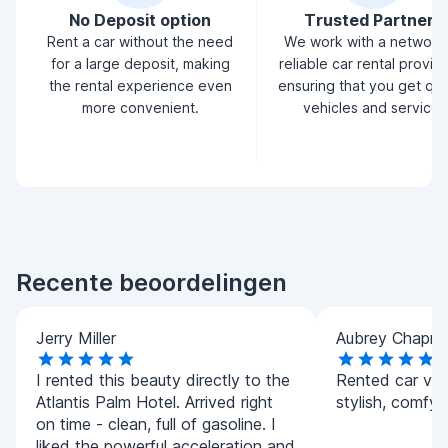
No Deposit option
Trusted Partners
Rent a car without the need
We work with a network
for a large deposit, making
reliable car rental provid
the rental experience even
ensuring that you get qua
more convenient.
vehicles and service.
Recente beoordelingen
Jerry Miller
Aubrey Chapm
I rented this beauty directly to the
Rented car vib
Atlantis Palm Hotel. Arrived right
stylish, comfy, 
on time - clean, full of gasoline. I
liked the powerful acceleration and