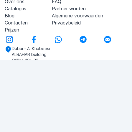
Over ons
FAQ
Catalogus
Partner worden
Blog
Algemene voorwaarden
Contacten
Privacybeleid
Prijzen
Dubai - Al Khabeesi
ALBAHAR building
Office 101-33
+971-56-505-8555
Heb je vragen?
Schrijf ons!