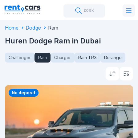
zoek
Home
Dodge
Ram
Huren Dodge Ram in Dubai
Challenger
Ram
Charger
Ram TRX
Durango
Priority
No deposit