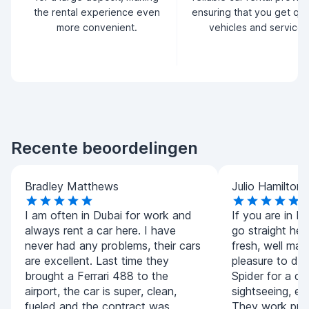
the rental experience even
ensuring that you get qua
more convenient.
vehicles and service.
Recente beoordelingen
Bradley Matthews
Julio Hamilton
I am often in Dubai for work and
If you are in D
always rent a car here. I have
go straight her
never had any problems, their cars
fresh, well mai
are excellent. Last time they
pleasure to dr
brought a Ferrari 488 to the
Spider for a da
airport, the car is super, clean,
sightseeing, eve
fueled and the contract was
They work prom