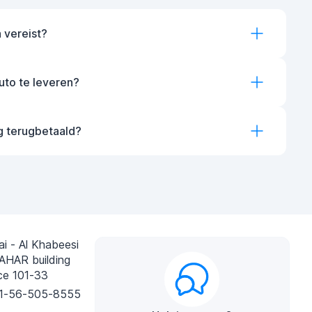
 vereist?
auto te leveren?
g terugbetaald?
i - Al Khabeesi
AHAR building
ce 101-33
1-56-505-8555