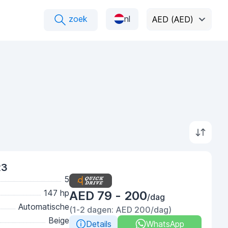
zoek
nl
AED (AED)
23
5
147 hp
AED 79 - 200
/dag
Automatische
(1-2 dagen: AED 200/dag)
Beige
Details
WhatsApp