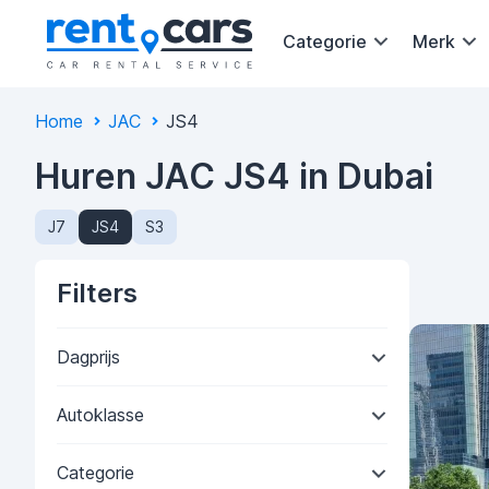
Categorie
Merk
Home
JAC
JS4
Huren JAC JS4 in Dubai
J7
JS4
S3
Filters
Dagprijs
Autoklasse
Categorie