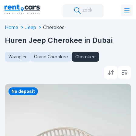
zoek
Home
Jeep
Cherokee
Huren Jeep Cherokee in Dubai
Wrangler
Grand Cherokee
Cherokee
Priority
No deposit