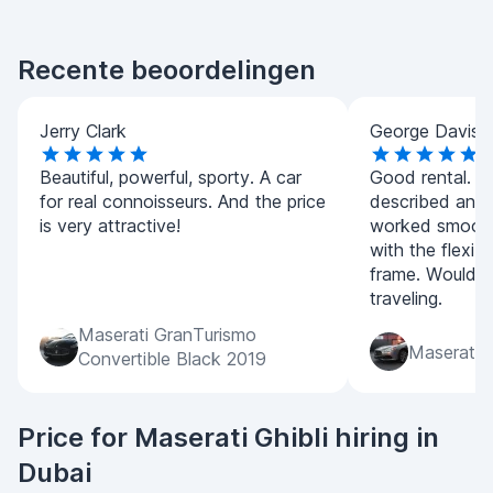
Recente beoordelingen
Jerry Clark
George Davis
Beautiful, powerful, sporty. A car
Good rental. T
for real connoisseurs. And the price
described and 
is very attractive!
worked smoothl
with the flexibi
frame. Would 
traveling.
Maserati GranTurismo
Maserati G
Convertible Black 2019
Price for Maserati Ghibli hiring in
Dubai