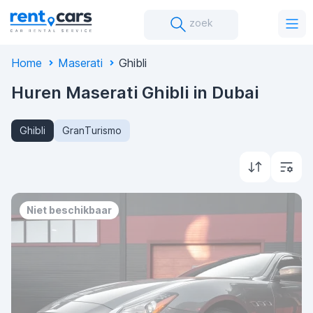
zoek
Home
Maserati
Ghibli
Huren Maserati Ghibli in Dubai
Ghibli
GranTurismo
Niet beschikbaar