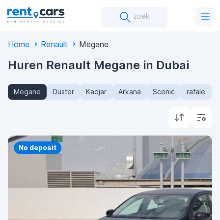
zoek
Home
Renault
Megane
Huren Renault Megane in Dubai
Megane
Duster
Kadjar
Arkana
Scenic
rafale
Priority
No deposit