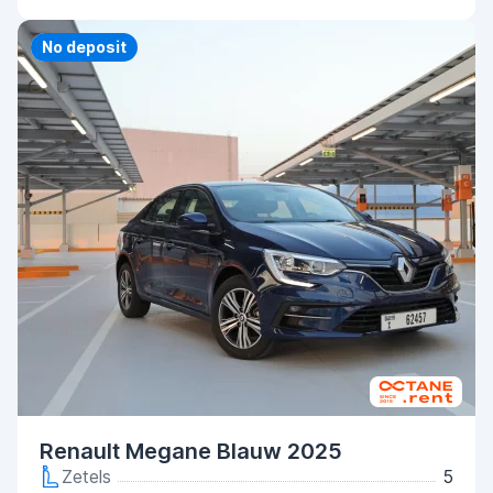
Priority
No deposit
Renault Megane Blauw 2025
Zetels
5