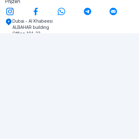
Prijzen
Dubai - Al Khabeesi
ALBAHAR building
Office 101-33
+971-56-505-8555
Heb je vragen?
Schrijf ons!
VRAAG STELLEN
© 2026 RDC Portal L.L.C