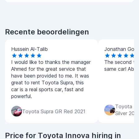
Recente beoordelingen
Hussein Al-Talib
Jonathan Goo
I would like to thanks the manager
The second tim
Ahmed for the great service that
same car! Absol
have been provided to me. It was
great to rent Toyota Supra, this
car is a real sports car, fast and
powerful.
Toyota La
Toyota Supra GR Red 2021
Silver 202
Price for Toyota Innova hiring in