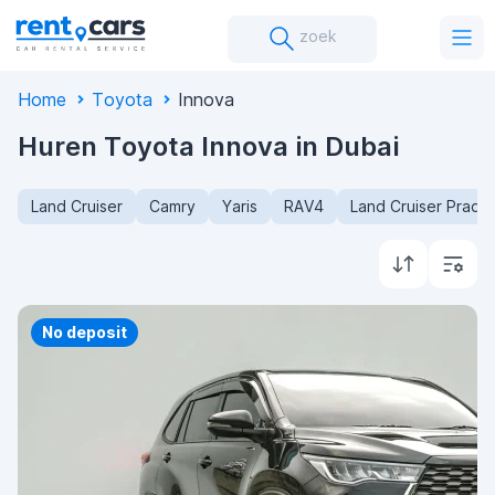
zoek
Home
Toyota
Innova
Huren Toyota Innova in Dubai
Land Cruiser
Camry
Yaris
RAV4
Land Cruiser Prado
Priority
No deposit