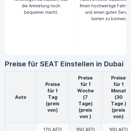
die Anmietung noch
Ihnen hochwertige Fahrz
bequemer macht.
und einen guten Servic
bieten zu können.
Preise für SEAT Einstellen in Dubai
Preise
Preise
Preise
für 1
für 1
für 1
Woche
Monat
auto
Tag
(7
(30
(preis
Tage)
Tage )
von)
(preis
(preis
von )
von)
170 AED
160 AED
160 AED