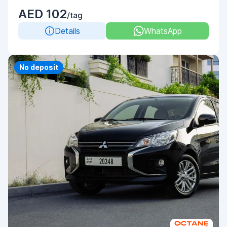
AED 102
/tag
Details
WhatsApp
No deposit