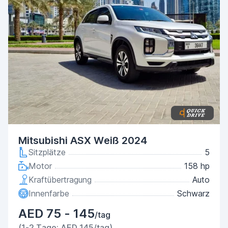
Mitsubishi ASX Weiß 2024
Sitzplätze
5
Motor
158 hp
Kraftübertragung
Auto
Innenfarbe
Schwarz
AED 75 - 145
/tag
(1-2 Tage: AED 145/tag)