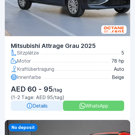
Mitsubishi Attrage Grau 2025
Sitzplätze
5
Motor
78 hp
Kraftübertragung
Auto
Innenfarbe
Beige
AED 60 - 95
/tag
(1-2 Tage: AED 95/tag)
Details
WhatsApp
Priority
No deposit