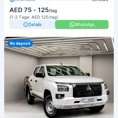
AED 75 - 125
/tag
(1-2 Tage: AED 125/tag)
Details
WhatsApp
Priority
No deposit