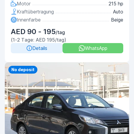
Motor
215 hp
Kraftübertragung
Auto
Innenfarbe
Beige
AED 90 - 195
/tag
(1-2 Tage: AED 195/tag)
Details
WhatsApp
Priority
No deposit