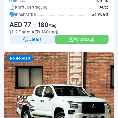
Motor
184 hp
Kraftübertragung
Auto
Innenfarbe
Schwarz
AED 77 - 180
/tag
(1-2 Tage: AED 180/tag)
Details
WhatsApp
No deposit