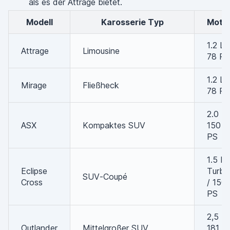
als es der Attrage bietet.
Modell
Karosserie Typ
Moto
1.2 L /
Attrage
Limousine
78 PS
1.2 L /
Mirage
Fließheck
78 PS
2.0 L 
ASX
Kompaktes SUV
150
PS
1.5 L
Eclipse
Turbo
SUV-Coupé
Cross
/ 150
PS
2,5 L 
Outlander
Mittelgroßer SUV
181