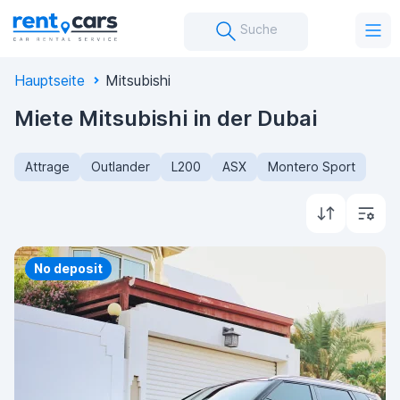
Suche
Hauptseite
Mitsubishi
Miete Mitsubishi in der Dubai
Attrage
Outlander
L200
ASX
Montero Sport
Priority
No deposit