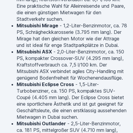
Eine praktische Wahl für Alleinreisende und Paare,
die einen günstigen Mietwagen für den
Stadtverkehr suchen.
Mitsubishi Mirage
- 1,2-Liter-Benzinmotor, ca. 78
PS, Schrägheckkarosserie (3.795 mm lang). Der
Mirage hat den gleichen Motor wie der Attrage
und ist ideal für enge Stadtparkplätze in Dubai.
Mitsubishi ASX
- 2,0-Liter-Benzinmotor, ca. 150
PS, kompakter Crossover-SUV (4.295 mm lang),
Kraftstoffverbrauch ca. 7,5 l/100 km. Der
Mitsubishi ASX verbindet agiles City-Handling mit
genügend Bodenfreiheit für Wochenendausflüge.
Mitsubishi Eclipse Cross
- 1,5-Liter-
Turbobenziner, ca. 150 PS, kompaktes SUV-
Coupé (4.405 mm lang). Der Eclipse Cross bietet
eine sportlichere Ästhetik und ist gut geeignet für
Geschäftsleute, die einen erstklassig aussehenden
Mietwagen in Dubai suchen.
Mitsubishi Outlander
- 2,5-Liter-Benzinmotor,
ca. 181 PS, mittelgroßer SUV (4.710 mm lang),