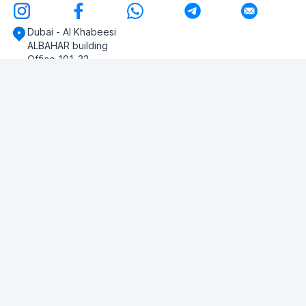
Dubai - Al Khabeesi
ALBAHAR building
Office 101-33
+971-56-505-8555
Haben Sie noch Fragen?
Schreiben Sie uns!
EINE FRAGE STELLEN
© 2026 RDC Portal L.L.C