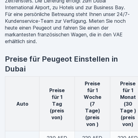
Zeitfensters. Die Lieferung erfolgt zum Dubai
International Airport, zu Hotels und zur Business Bay.
Für eine persönliche Betreuung steht Ihnen unser 24/7-
Kundenservice-Team zur Verfügung. Mieten Sie noch
heute einen Peugeot und fahren Sie einen der
markantesten französischen Wagen, die in den VAE
erhältlich sind.
Preise für Peugeot Einstellen in
Dubai
Preise
Preise
Preise
für 1
für 1
für 1
Woche
Monat
auto
Tag
(7
(30
(preis
Tage)
Tage )
von)
(preis
(preis
von )
von)