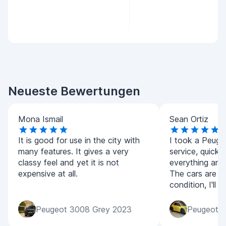
Neueste Bewertungen
Mona Ismail
Sean Ortiz
It is good for use in the city with
I took a Peug
many features. It gives a very
service, quick
classy feel and yet it is not
everything and
expensive at all.
The cars are all
condition, I'll
Peugeot 3008 Grey 2023
Peugeot 2