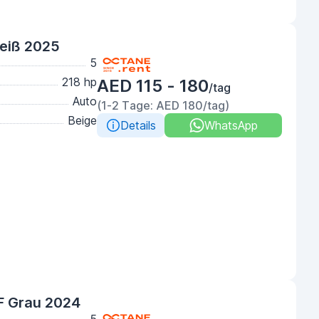
eiß 2025
5
218 hp
AED 115 - 180
/tag
Auto
(1-2 Tage: AED 180/tag)
Beige
Details
WhatsApp
F Grau 2024