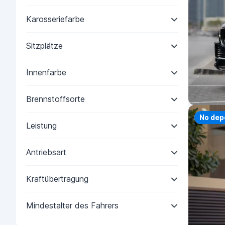
Karosseriefarbe
Sitzplätze
Innenfarbe
Brennstoffsorte
Priorit
No dep
Leistung
Antriebsart
Kraftübertragung
Mindestalter des Fahrers