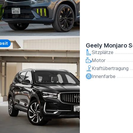
y
osit
Geely Monjaro 
Sitzplätze
Motor
Kraftübertragung
Innenfarbe