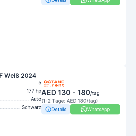
Details
WhatsApp
GF Weiß 2024
5
177 hp
AED 130 - 180
/tag
Auto
(1-2 Tage: AED 180/tag)
Schwarz
Details
WhatsApp