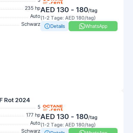
5
235 hp
AED 130 - 180
/tag
Auto
(1-2 Tage: AED 180/tag)
Schwarz
Details
WhatsApp
F Rot 2024
5
177 hp
AED 130 - 180
/tag
Auto
(1-2 Tage: AED 180/tag)
Schwarz