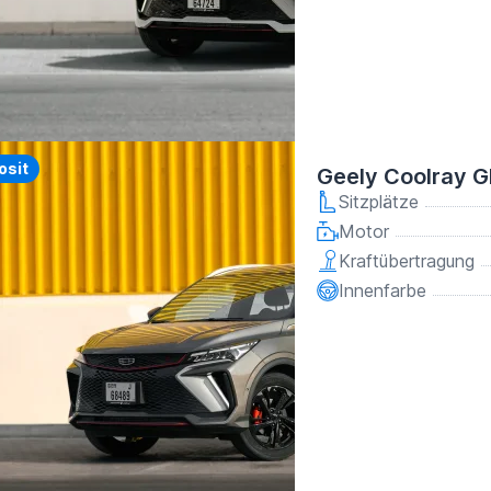
y
osit
Geely Coolray G
Sitzplätze
Motor
Kraftübertragung
Innenfarbe