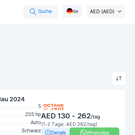
Suche
de
AED (AED)
lau 2024
5
235 hp
AED 130 - 262
/tag
Auto
(1-2 Tage: AED 262/tag)
Schwarz
Details
WhatsApp