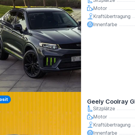
Sitzplätze
Motor
Kraftübertragung
Innenfarbe
y
osit
Geely Coolray G
Sitzplätze
Motor
Kraftübertragung
Innenfarbe