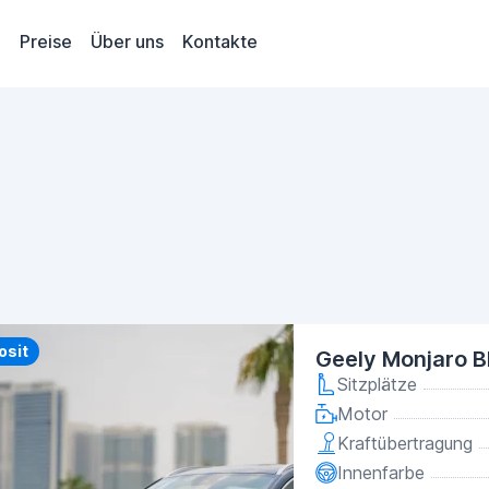
Preise
Über uns
Kontakte
y
osit
Geely Monjaro B
Sitzplätze
Motor
Kraftübertragung
Innenfarbe