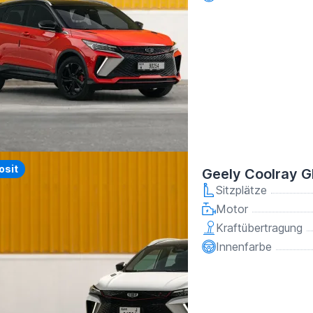
y
osit
Geely Coolray 
Sitzplätze
Motor
Kraftübertragung
Innenfarbe