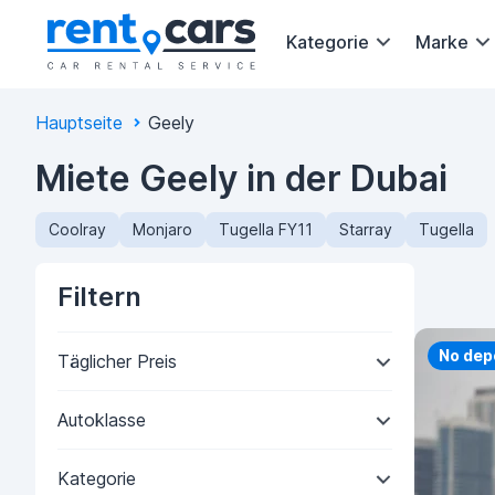
Kategorie
Marke
Hauptseite
Geely
Miete Geely in der Dubai
Coolray
Monjaro
Tugella FY11
Starray
Tugella
Filtern
Priorit
No dep
Täglicher Preis
Autoklasse
Kategorie