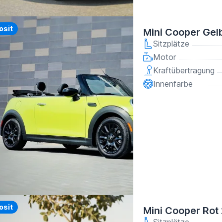
y
osit
Mini Cooper Gel
Sitzplätze
Motor
Kraftübertragung
Innenfarbe
osit
Mini Cooper Rot