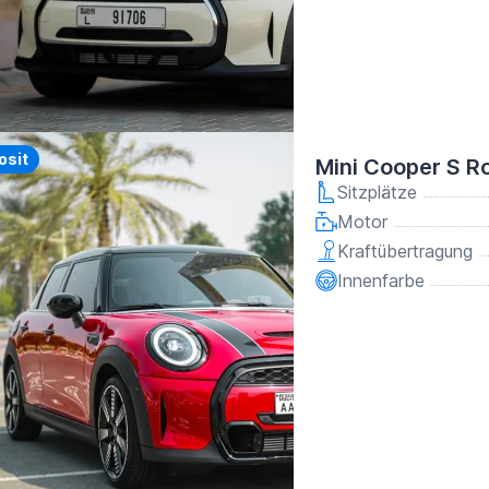
y
osit
Mini Cooper S R
Sitzplätze
Motor
Kraftübertragung
Innenfarbe