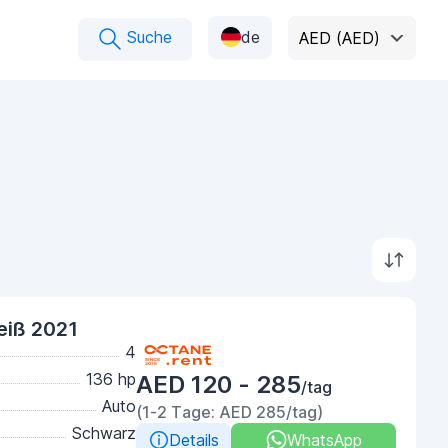
Suche
de
AED (AED)
eiß 2021
4
136 hp
AED 120 - 285
/tag
Auto
(1-2 Tage: AED 285/tag)
Schwarz
Details
WhatsApp