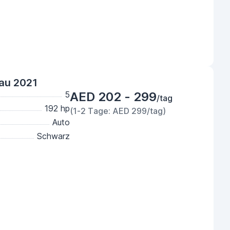
lau 2021
5
AED 202 - 299
/tag
192 hp
(1-2 Tage: AED 299/tag)
Auto
Schwarz