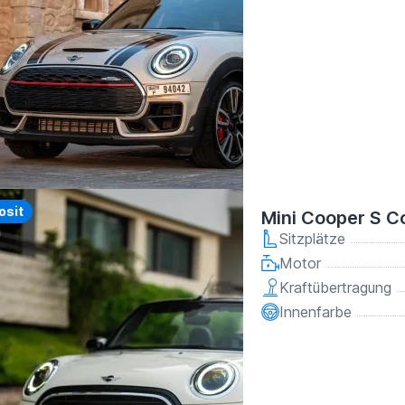
y
osit
Mini Cooper S C
Sitzplätze
Motor
Kraftübertragung
Innenfarbe