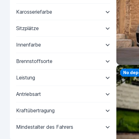
Karosseriefarbe
Sitzplätze
Innenfarbe
Brennstoffsorte
Priorit
No dep
Leistung
Antriebsart
Kraftübertragung
Mindestalter des Fahrers