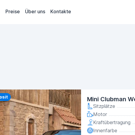
Preise
Über uns
Kontakte
y
osit
Mini Clubman W
Sitzplätze
Motor
Kraftübertragung
Innenfarbe