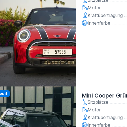
Sitzplätze
Motor
Kraftübertragung
Innenfarbe
osit
Mini Cooper Grü
Sitzplätze
Motor
Kraftübertragung
Innenfarbe