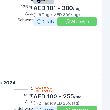
4
136 hp
AED 181 - 300
/tag
Auto
(1-6 Tage: AED 300/tag)
Schwarz
Details
WhatsApp
n 2024
5
134 hp
AED 100 - 255
/tag
Auto
(1-2 Tage: AED 255/tag)
Schwarz