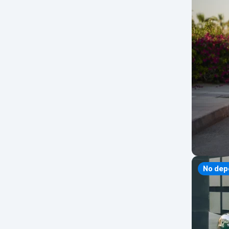
No dep