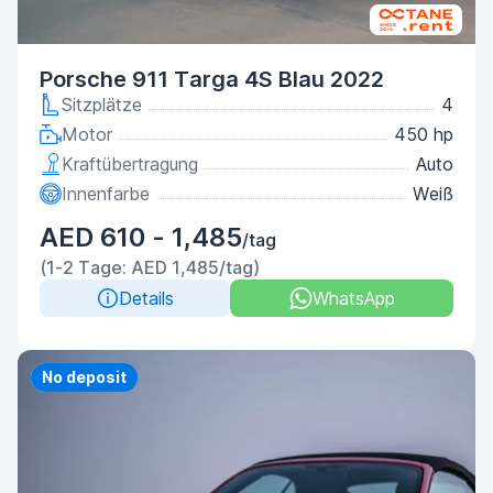
Porsche 911 Targa 4S Blau 2022
Sitzplätze
4
Motor
450 hp
Kraftübertragung
Auto
Innenfarbe
Weiß
AED 610 - 1,485
/tag
(1-2 Tage: AED 1,485/tag)
Details
WhatsApp
Priority
No deposit