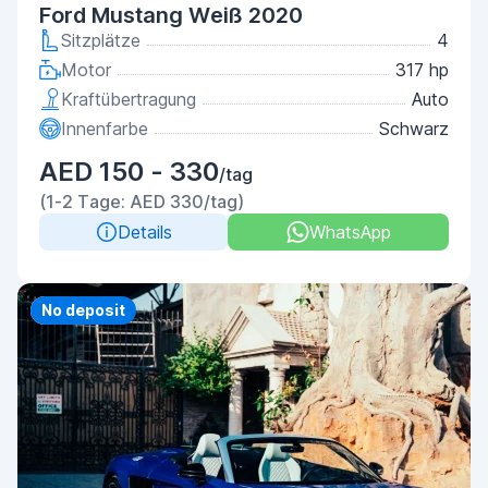
Ford Mustang Weiß 2020
Sitzplätze
4
Motor
317 hp
Kraftübertragung
Auto
Innenfarbe
Schwarz
AED 150 - 330
/tag
(1-2 Tage: AED 330/tag)
Details
WhatsApp
Priority
No deposit