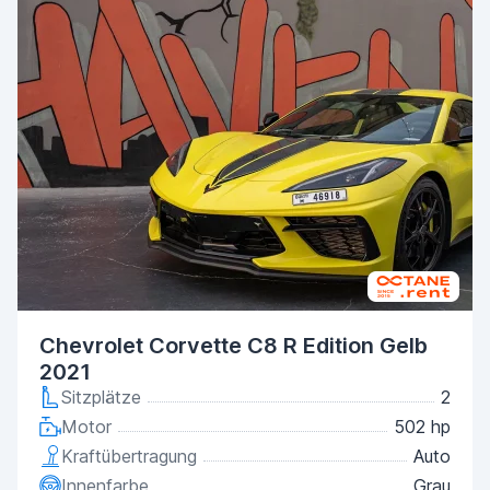
Chevrolet Corvette C8 R Edition Gelb
2021
Sitzplätze
2
Motor
502 hp
Kraftübertragung
Auto
Innenfarbe
Grau