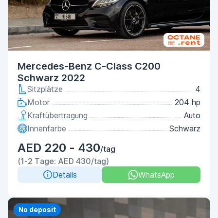
Mercedes-Benz C-Class C200
Schwarz 2022
Sitzplätze
4
Motor
204 hp
Kraftübertragung
Auto
Innenfarbe
Schwarz
AED 220 - 430
/tag
(1-2 Tage: AED 430/tag)
Details
WhatsApp
Priority
No deposit