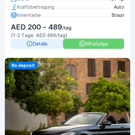
Kraftübertragung
Auto
Innenfarbe
Braun
AED 200 - 489
/tag
(1-2 Tage: AED 489/tag)
Details
WhatsApp
Priority
No deposit