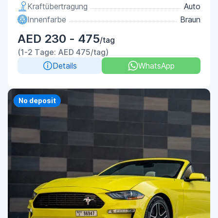
Kraftübertragung
Auto
Innenfarbe
Braun
AED 230 - 475
/tag
(1-2 Tage: AED 475/tag)
Details
WhatsApp
Priority
No deposit