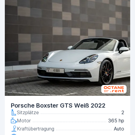
Porsche Boxster GTS Weiß 2022
Sitzplätze
2
Motor
365 hp
Kraftübertragung
Auto