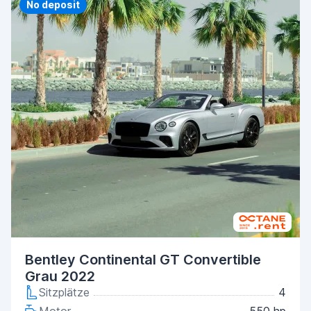
Priority
No deposit
Bentley Continental GT Convertible
Grau 2022
Sitzplätze
4