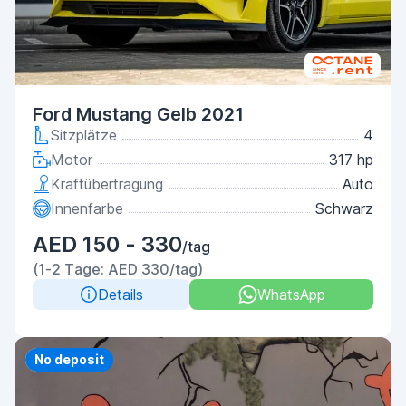
Ford Mustang Gelb 2021
Sitzplätze
4
Motor
317 hp
Kraftübertragung
Auto
Innenfarbe
Schwarz
AED 150 - 330
/tag
(1-2 Tage: AED 330/tag)
Details
WhatsApp
Priority
No deposit