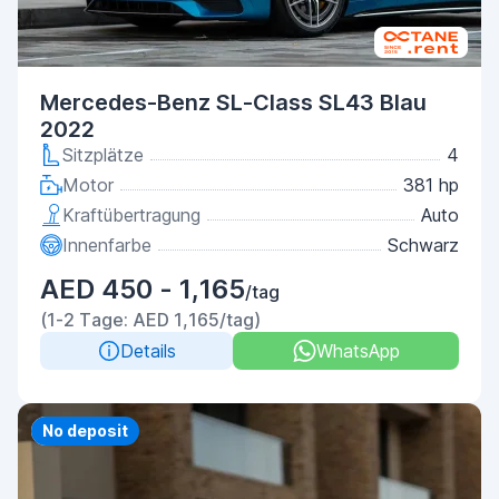
Mercedes-Benz SL-Class SL43 Blau
2022
Sitzplätze
4
Motor
381 hp
Kraftübertragung
Auto
Innenfarbe
Schwarz
AED 450 - 1,165
/tag
(1-2 Tage: AED 1,165/tag)
Details
WhatsApp
Priority
No deposit