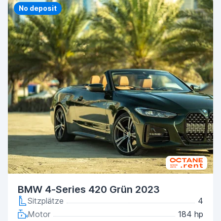
Priority
No deposit
BMW 4-Series 420 Grün 2023
Sitzplätze
4
Motor
184 hp