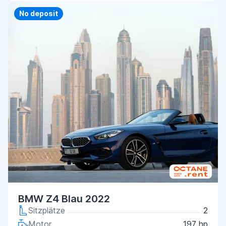
Priority
No deposit
BMW Z4 Blau 2022
Sitzplätze
2
Motor
197 hp