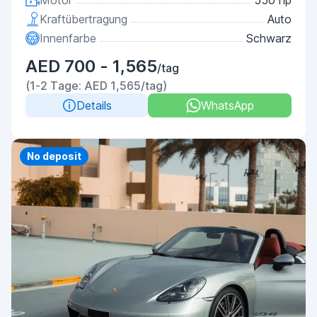
Motor
550 hp
Kraftübertragung
Auto
Innenfarbe
Schwarz
AED 700 - 1,565
/tag
(1-2 Tage: AED 1,565/tag)
Details
WhatsApp
Priority
No deposit