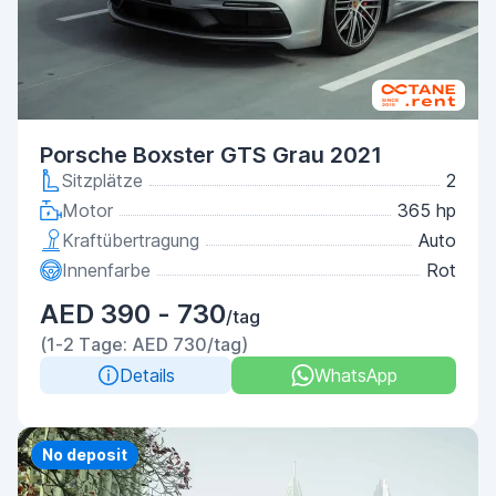
Porsche Boxster GTS Grau 2021
Sitzplätze
2
Motor
365 hp
Kraftübertragung
Auto
Innenfarbe
Rot
AED 390 - 730
/tag
(1-2 Tage: AED 730/tag)
Details
WhatsApp
Priority
No deposit