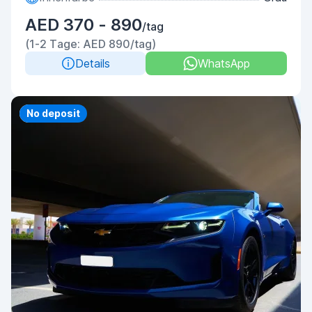
AED 370 - 890
/tag
(1-2 Tage: AED 890/tag)
Details
WhatsApp
Priority
No deposit