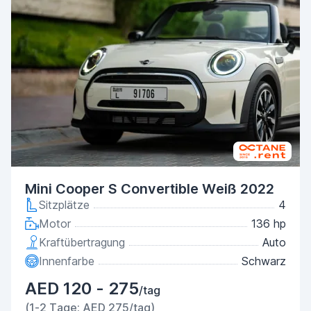
Mini Cooper S Convertible Weiß 2022
Sitzplätze
4
Motor
136 hp
Kraftübertragung
Auto
Innenfarbe
Schwarz
AED 120 - 275
/tag
(1-2 Tage: AED 275/tag)