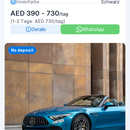
Innenfarbe
Schwarz
AED 390 - 730
/tag
(1-2 Tage: AED 730/tag)
Details
WhatsApp
Priority
No deposit