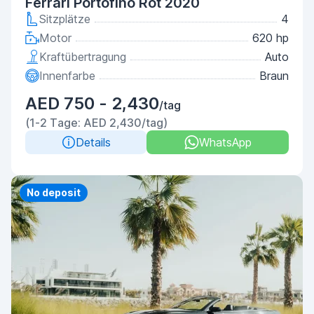
Ferrari Portofino Rot 2020
Sitzplätze
4
Motor
620 hp
Kraftübertragung
Auto
Innenfarbe
Braun
AED 750 - 2,430
/tag
(1-2 Tage: AED 2,430/tag)
Details
WhatsApp
Priority
No deposit