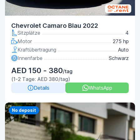
Chevrolet Camaro Blau 2022
Sitzplätze
4
Motor
275 hp
Kraftübertragung
Auto
Innenfarbe
Schwarz
AED 150 - 380
/tag
(1-2 Tage: AED 380/tag)
Details
WhatsApp
Priority
No deposit