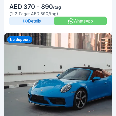
AED 370 - 890
/tag
(1-2 Tage: AED 890/tag)
Details
WhatsApp
Priority
No deposit