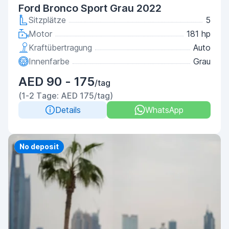
Ford Bronco Sport Grau 2022
Sitzplätze
5
Motor
181 hp
Kraftübertragung
Auto
Innenfarbe
Grau
AED 90 - 175
/tag
(1-2 Tage: AED 175/tag)
Details
WhatsApp
Priority
No deposit