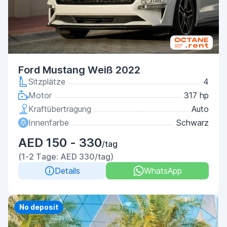
Ford Mustang Weiß 2022
Sitzplätze
4
Motor
317 hp
Kraftübertragung
Auto
Innenfarbe
Schwarz
AED 150 - 330
/tag
(1-2 Tage: AED 330/tag)
Details
WhatsApp
Priority
No deposit