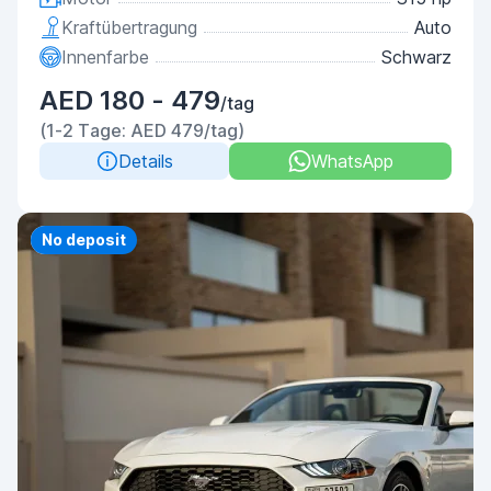
Kraftübertragung
Auto
Innenfarbe
Schwarz
AED 180 - 479
/tag
(1-2 Tage: AED 479/tag)
Details
WhatsApp
Priority
No deposit