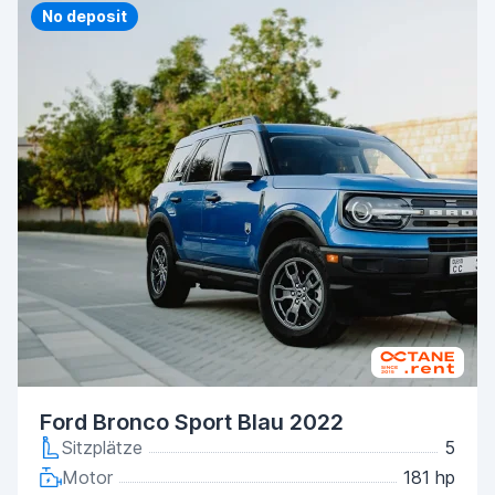
Priority
No deposit
Ford Bronco Sport Blau 2022
Sitzplätze
5
Motor
181 hp