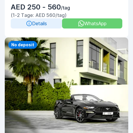
AED 250 - 560
/tag
(1-2 Tage: AED 560/tag)
Details
WhatsApp
Priority
No deposit