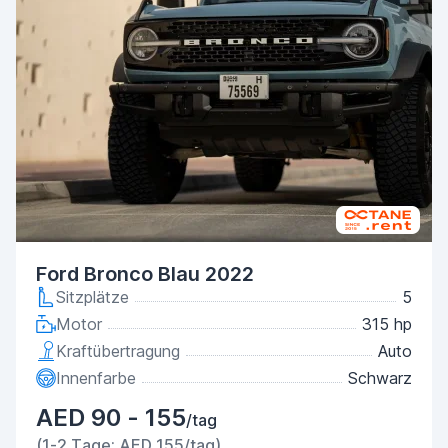
Ford Bronco Blau 2022
Sitzplätze
5
Motor
315 hp
Kraftübertragung
Auto
Innenfarbe
Schwarz
AED 90 - 155
/tag
(1-2 Tage: AED 155/tag)