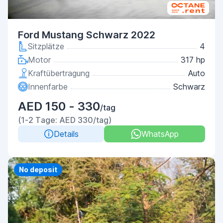
Ford Mustang Schwarz 2022
Sitzplätze
4
Motor
317 hp
Kraftübertragung
Auto
Innenfarbe
Schwarz
AED 150 - 330
/tag
(1-2 Tage: AED 330/tag)
Details
WhatsApp
Priority
No deposit