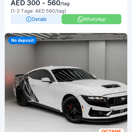
AED 300 - 560
/tag
(1-2 Tage: AED 560/tag)
Details
WhatsApp
Priority
No deposit