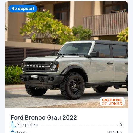
Priority
No deposit
Ford Bronco Grau 2022
Sitzplätze
5
Motor
315 hp