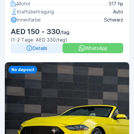
Motor
317 hp
Kraftübertragung
Auto
Innenfarbe
Schwarz
AED 150 - 330
/tag
(1-2 Tage: AED 330/tag)
Details
WhatsApp
Priority
No deposit