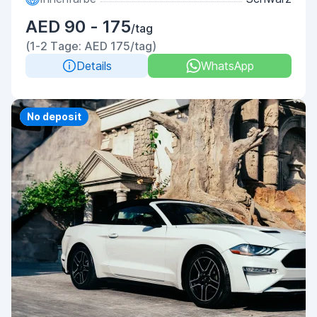
AED 90 - 175
/tag
(1-2 Tage: AED 175/tag)
Details
WhatsApp
Priority
No deposit