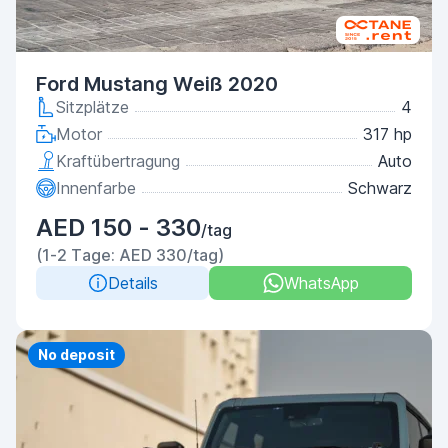
Ford Mustang Weiß 2020
Sitzplätze
4
Motor
317 hp
Kraftübertragung
Auto
Innenfarbe
Schwarz
AED 150 - 330
/tag
(1-2 Tage: AED 330/tag)
Details
WhatsApp
Priority
No deposit