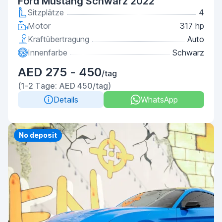
Ford Mustang Schwarz 2022
Sitzplätze
4
Motor
317 hp
Kraftübertragung
Auto
Innenfarbe
Schwarz
AED 275 - 450
/tag
(1-2 Tage: AED 450/tag)
Details
WhatsApp
Priority
No deposit