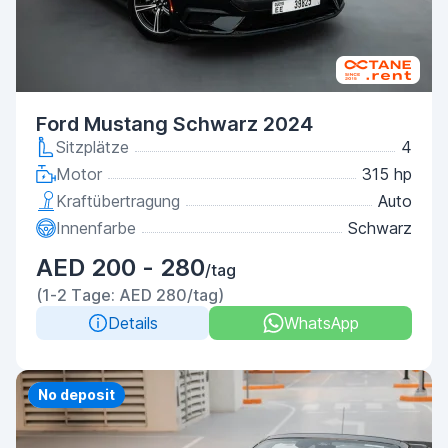
Ford Mustang Schwarz 2024
Sitzplätze
4
Motor
315 hp
Kraftübertragung
Auto
Innenfarbe
Schwarz
AED 200 - 280
/tag
(1-2 Tage: AED 280/tag)
Details
WhatsApp
Priority
No deposit