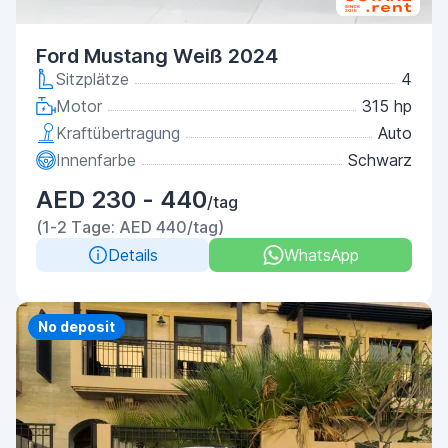
Ford Mustang Weiß 2024
Sitzplätze
4
Motor
315 hp
Kraftübertragung
Auto
Innenfarbe
Schwarz
AED 230 - 440
/tag
(1-2 Tage: AED 440/tag)
Details
WhatsApp
Priority
No deposit