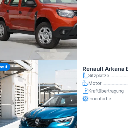
y
osit
Renault Arkana 
Sitzplätze
Motor
Kraftübertragung
Innenfarbe