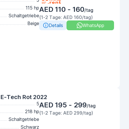
5
115 hp
AED 110 - 160
/tag
Schaltgetriebe
(1-2 Tage: AED 160/tag)
Beige
Details
WhatsApp
 E-Tech Rot 2022
5
AED 195 - 299
/tag
218 hp
(1-2 Tage: AED 299/tag)
Schaltgetriebe
Schwarz