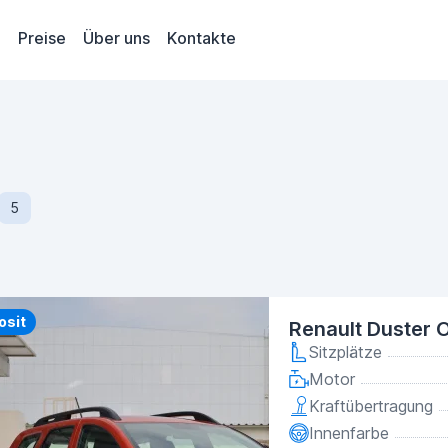
Preise
Über uns
Kontakte
5
y
osit
Renault Duster 
Sitzplätze
Motor
Kraftübertragung
Innenfarbe