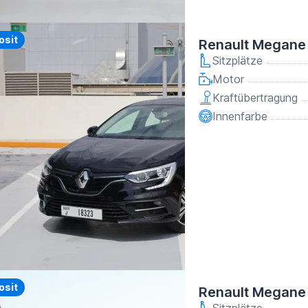
y
osit
Renault Megane
Sitzplätze
Motor
Kraftübertragung
Innenfarbe
y
osit
Renault Megane