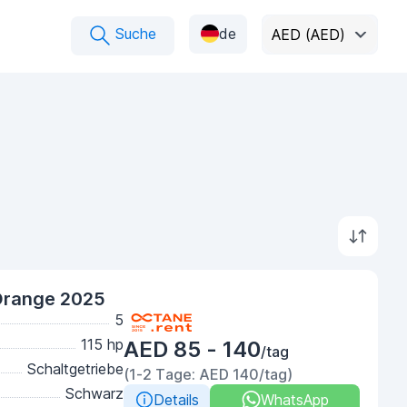
Suche
de
AED (AED)
Orange 2025
5
115 hp
AED 85 - 140
/tag
Schaltgetriebe
(1-2 Tage: AED 140/tag)
Schwarz
Details
WhatsApp