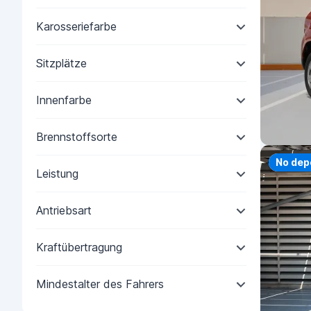
Karosseriefarbe
Sitzplätze
Innenfarbe
Brennstoffsorte
Priorit
No dep
Leistung
Antriebsart
Kraftübertragung
Mindestalter des Fahrers