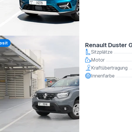
y
osit
Renault Duster 
Sitzplätze
Motor
Kraftübertragung
Innenfarbe