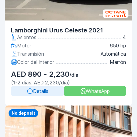
Lamborghini Urus Celeste 2021
Asientos
4
Motor
650 hp
Transmisión
Automática
Color del interior
Marrón
AED 890 - 2,230
/día
(1-2 días: AED 2,230/día)
Details
WhatsApp
Priority
No deposit