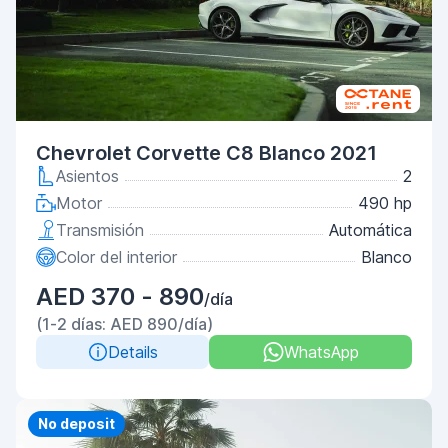
Chevrolet Corvette C8 Blanco 2021
Asientos
2
Motor
490 hp
Transmisión
Automática
Color del interior
Blanco
AED 370 - 890
/día
(1-2 días: AED 890/día)
Details
WhatsApp
Priority
No deposit