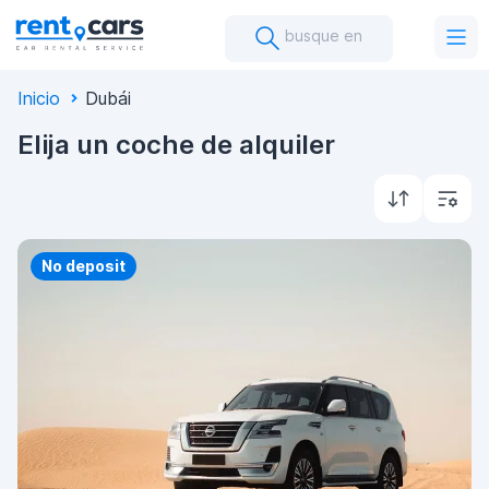
busque en
Inicio
Dubái
Elija un coche de alquiler
Priority
No deposit