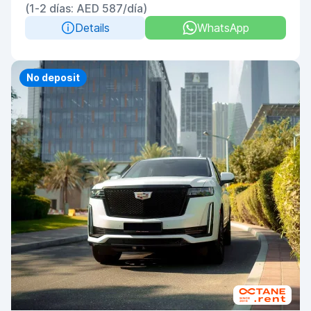
(1-2 días: AED 587/día)
Details
WhatsApp
Priority
No deposit