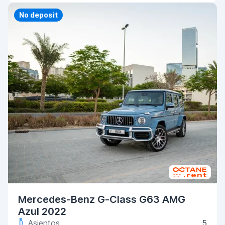
Priority
No deposit
Mercedes-Benz G-Class G63 AMG
Azul 2022
Asientos
5