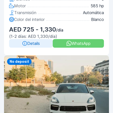
Motor
585 hp
Transmisión
Automática
Color del interior
Blanco
AED 725 - 1,330
/día
(1-2 días: AED 1,330/día)
Details
WhatsApp
Priority
No deposit