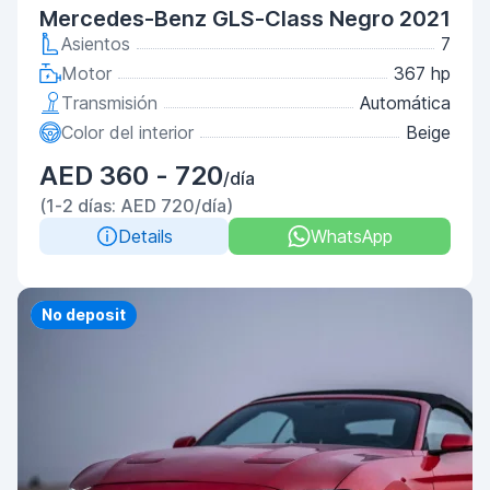
Mercedes-Benz GLS-Class Negro 2021
Asientos
7
Motor
367 hp
Transmisión
Automática
Color del interior
Beige
AED 360 - 720
/día
(1-2 días: AED 720/día)
Details
WhatsApp
Priority
No deposit