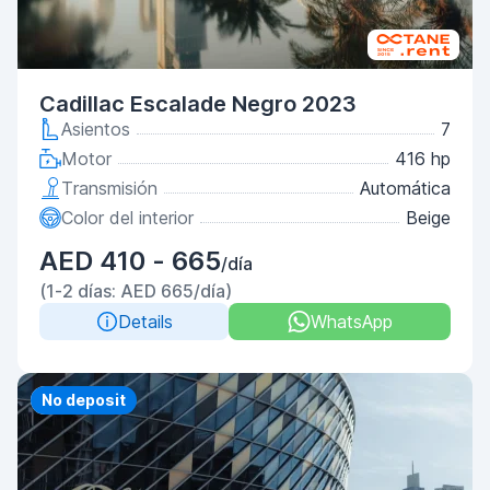
Cadillac Escalade Negro 2023
Asientos
7
Motor
416 hp
Transmisión
Automática
Color del interior
Beige
AED 410 - 665
/día
(1-2 días: AED 665/día)
Details
WhatsApp
Priority
No deposit