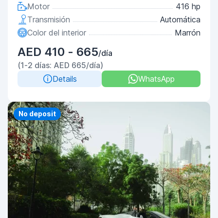
Motor
416 hp
Transmisión
Automática
Color del interior
Marrón
AED 410 - 665
/día
(1-2 días: AED 665/día)
Details
WhatsApp
Priority
No deposit