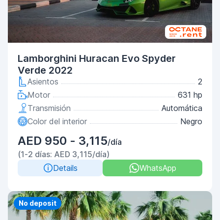
Lamborghini Huracan Evo Spyder
Verde 2022
Asientos
2
Motor
631 hp
Transmisión
Automática
Color del interior
Negro
AED 950 - 3,115
/día
(1-2 días: AED 3,115/día)
Details
WhatsApp
Priority
No deposit