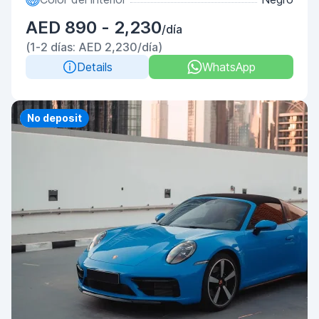
AED 890 - 2,230
/día
(1-2 días: AED 2,230/día)
Details
WhatsApp
Priority
No deposit