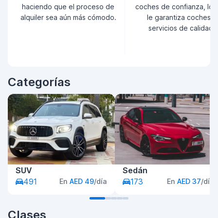
haciendo que el proceso de
coches de confianza, lo 
alquiler sea aún más cómodo.
le garantiza coches y
servicios de calidad.
Categorías
SUV
Sedán
491
173
En
AED 49
/día
En
AED 37
/día
Clases