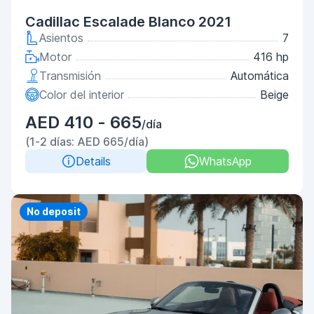
Cadillac Escalade Blanco 2021
Asientos
7
Motor
416 hp
Transmisión
Automática
Color del interior
Beige
AED 410 - 665
/día
(1-2 días: AED 665/día)
Details
WhatsApp
Priority
No deposit