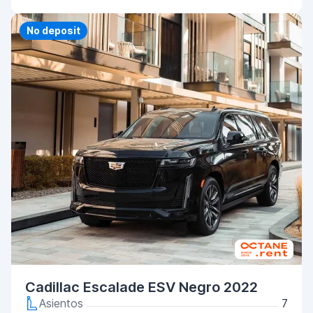
Priority
No deposit
Cadillac Escalade ESV Negro 2022
Asientos
7