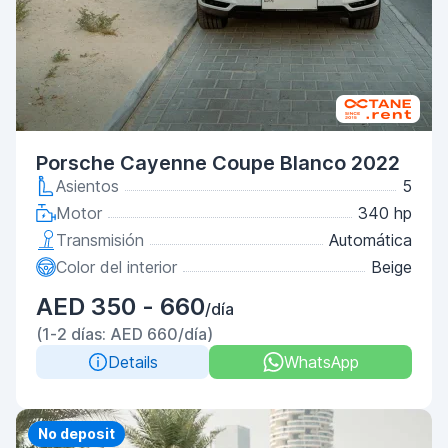
Porsche Cayenne Coupe Blanco 2022
Asientos
5
Motor
340 hp
Transmisión
Automática
Color del interior
Beige
AED 350 - 660
/día
(1-2 días: AED 660/día)
Details
WhatsApp
Priority
No deposit