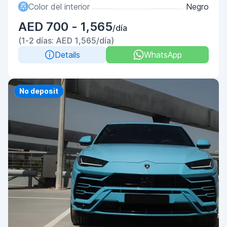
Color del interior
Negro
AED 700 - 1,565
/día
(1-2 días: AED 1,565/día)
Details
WhatsApp
Priority
No deposit