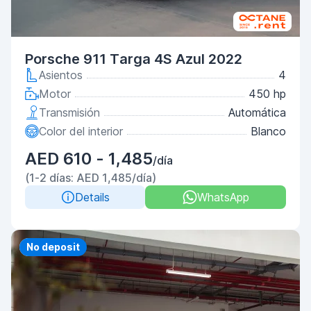
Porsche 911 Targa 4S Azul 2022
Asientos
4
Motor
450 hp
Transmisión
Automática
Color del interior
Blanco
AED 610 - 1,485
/día
(1-2 días: AED 1,485/día)
Details
WhatsApp
Priority
No deposit