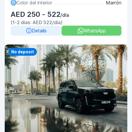
Color del interior
Marrón
AED 250 - 522
/día
(1-2 días: AED 522/día)
Details
WhatsApp
Priority
No deposit