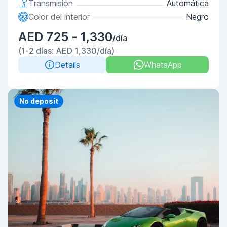
Transmisión
Automática
Color del interior
Negro
AED 725 - 1,330
/día
(1-2 días: AED 1,330/día)
Details
WhatsApp
Priority
No deposit