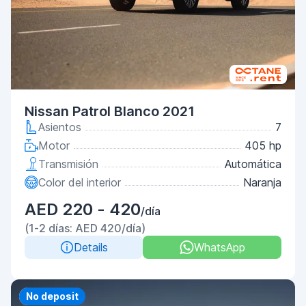
Nissan Patrol Blanco 2021
Asientos
7
Motor
405 hp
Transmisión
Automática
Color del interior
Naranja
AED 220 - 420
/día
(1-2 días: AED 420/día)
Details
WhatsApp
Priority
No deposit