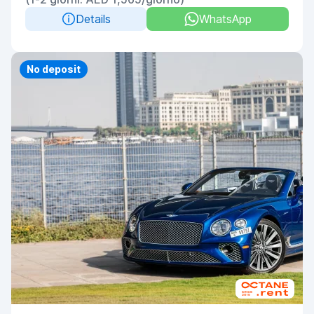
Details
WhatsApp
Priority
No deposit