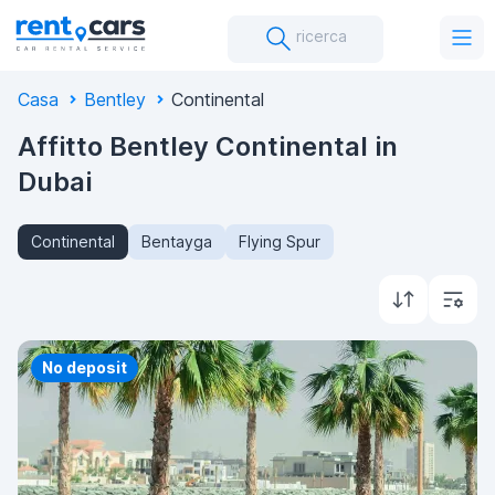
ricerca
Casa
Bentley
Continental
Affitto Bentley Continental in
Dubai
Continental
Bentayga
Flying Spur
Priority
No deposit