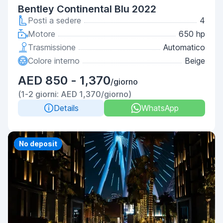
Bentley Continental Blu 2022
Posti a sedere
4
Motore
650 hp
Trasmissione
Automatico
Colore interno
Beige
AED 850 - 1,370
/giorno
(1-2 giorni: AED 1,370/giorno)
Details
WhatsApp
Priority
No deposit