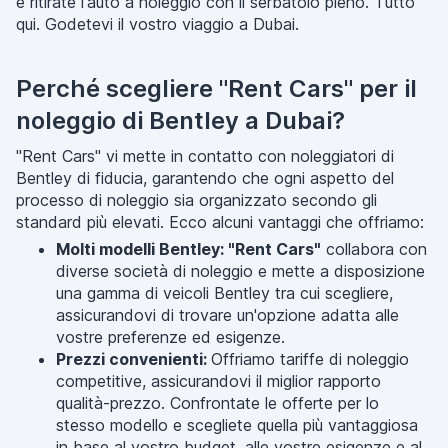
e ritirate l'auto a noleggio con il serbatoio pieno. Tutto
qui. Godetevi il vostro viaggio a Dubai.
Perché scegliere "Rent Cars" per il
noleggio di Bentley a Dubai?
"Rent Cars" vi mette in contatto con noleggiatori di
Bentley di fiducia, garantendo che ogni aspetto del
processo di noleggio sia organizzato secondo gli
standard più elevati. Ecco alcuni vantaggi che offriamo:
Molti modelli Bentley: "Rent Cars"
collabora con
diverse società di noleggio e mette a disposizione
una gamma di veicoli Bentley tra cui scegliere,
assicurandovi di trovare un'opzione adatta alle
vostre preferenze ed esigenze.
Prezzi convenienti:
Offriamo tariffe di noleggio
competitive, assicurandovi il miglior rapporto
qualità-prezzo. Confrontate le offerte per lo
stesso modello e scegliete quella più vantaggiosa
in base al vostro budget, alle vostre esigenze e al