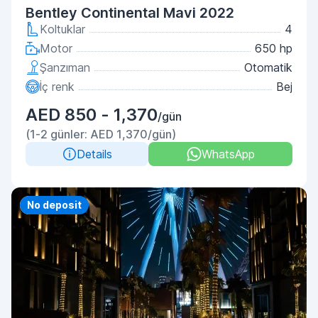
Bentley Continental Mavi 2022
Koltuklar
4
Motor
650 hp
Şanzıman
Otomatik
İç renk
Bej
AED 850 - 1,370
/gün
(1-2 günler: AED 1,370/gün)
Details
WhatsApp
Priority
No deposit