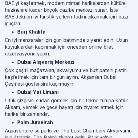
BAE'yi keşfetmek, modern mimari harikalardan kültürel
hazinelere kadar birçok cazibe merkezi sunar. İşte
BAE'deki en iyi turistik yerlerin tadını çıkarmak için bazı
ipuçları.
Burj Khalifa
En iyi manzaralar için gün batımında ziyaret edin. Uzun
kuyruklardan kaçınmak için önceden online bilet
rezervasyonu yapın.
Dubai Alışveriş Merkezi
Çok çeşitli mağazaları, akvaryumu ve buz pateni pistini
keşfetmek için tam bir gün ayırın. Akşamları Dubai
Çeşmesi gösterisini kaçırmayın.
Dubai Yat Limanı
Ufuk çizgisini sudan görmek için bir tekne turuna katılın.
Akşam, yemek ve gece hayatı için ziyaret etmek için
harika bir zamandır.
Palm Jumeirah
Aquaventure su parkı ve The Lost Chambers Akvaryumu
için Atlantis, The Palm'ı ziyaret edin. Palmiye'nin