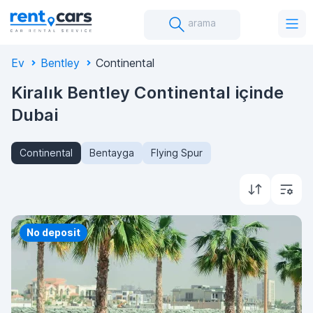
arama
Ev
Bentley
Continental
Kiralık Bentley Continental içinde
Dubai
Continental
Bentayga
Flying Spur
Priority
No deposit