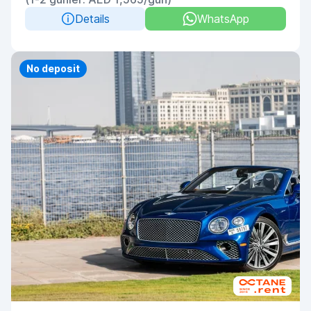
Details
WhatsApp
Priority
No deposit