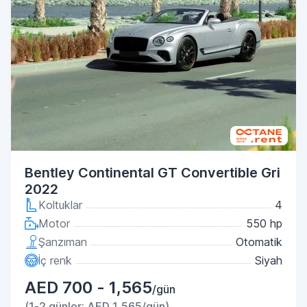
Bentley Continental GT Convertible Gri
2022
Koltuklar
4
Motor
550 hp
Şanzıman
Otomatik
İç renk
Siyah
AED 700 - 1,565
/gün
(1-2 günler: AED 1,565/gün)