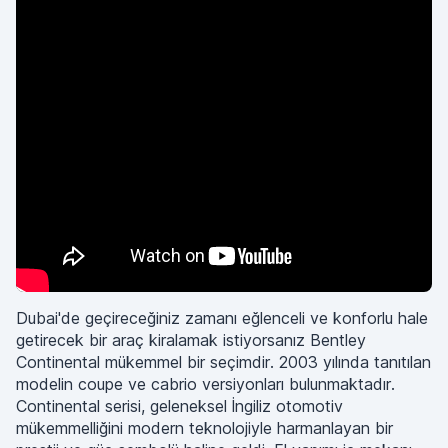
Dubai'de geçireceğiniz zamanı eğlenceli ve konforlu hale
getirecek bir araç kiralamak istiyorsanız Bentley
Continental mükemmel bir seçimdir. 2003 yılında tanıtılan
modelin coupe ve cabrio versiyonları bulunmaktadır.
Continental serisi, geleneksel İngiliz otomotiv
mükemmelliğini modern teknolojiyle harmanlayan bir