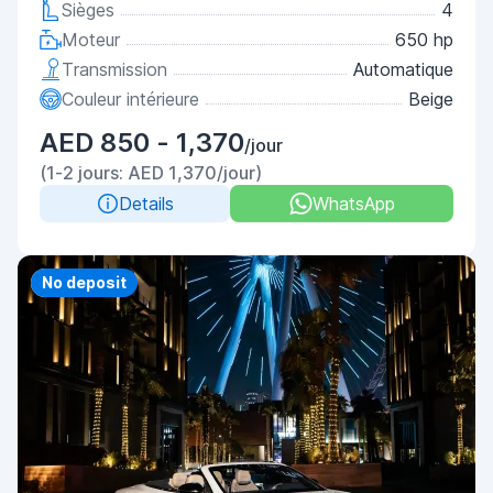
Sièges
4
Moteur
650 hp
Transmission
Automatique
Couleur intérieure
Beige
AED 850 - 1,370
/jour
(1-2 jours: AED 1,370/jour)
Details
WhatsApp
Priority
No deposit