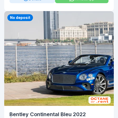
Priority
No deposit
Bentley Continental Bleu 2022