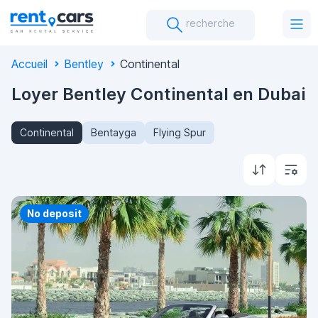
recherche
Accueil
Bentley
Continental
Loyer Bentley Continental en Dubai
Continental
Bentayga
Flying Spur
Priority
No deposit