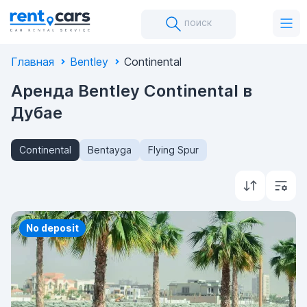
поиск
Главная
Bentley
Continental
Аренда Bentley Continental в
Дубае
Continental
Bentayga
Flying Spur
Priority
No deposit