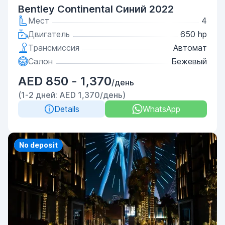
Bentley Continental Синий 2022
Мест
4
Двигатель
650 hp
Трансмиссия
Автомат
Салон
Бежевый
AED 850 - 1,370
/день
(1-2 дней: AED 1,370/день)
Details
WhatsApp
Priority
No deposit