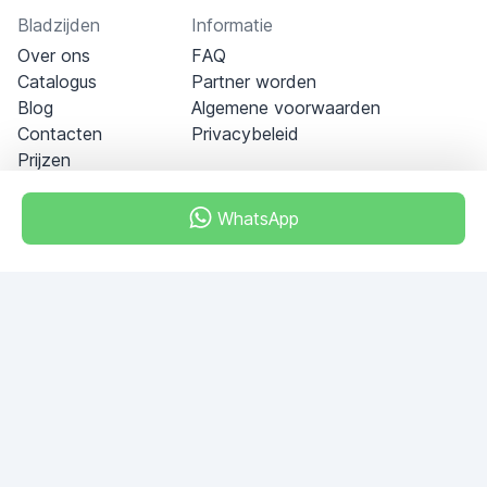
Bladzijden
Informatie
Over ons
FAQ
Catalogus
Partner worden
Blog
Algemene voorwaarden
Contacten
Privacybeleid
Prijzen
WhatsApp
Dubai - Al Khabeesi
ALBAHAR building
Office 101-33
+971-56-505-8555