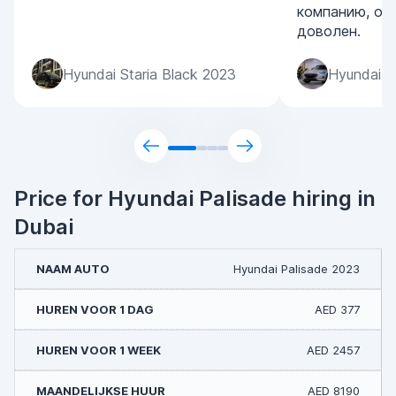
компанию, ос
доволен.
Hyundai Staria Black 2023
Hyundai S
Price for Hyundai Palisade hiring in
Dubai
Hyundai Palisade 2023
AED 377
AED 2457
AED 8190