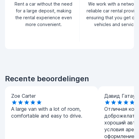
Rent a car without the need
We work with a network
for a large deposit, making
reliable car rental provid
the rental experience even
ensuring that you get qua
more convenient.
vehicles and service.
Recente beoordelingen
Zoe Carter
Давид Гатаул
A large van with a lot of room,
Отличная комп
comfortable and easy to drive.
доброжелател
хороший авто
условия арен
оформление. 