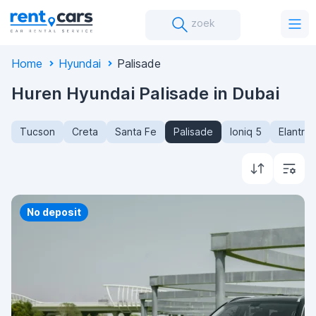
zoek
Home
Hyundai
Palisade
Huren Hyundai Palisade in Dubai
Tucson
Creta
Santa Fe
Palisade
Ioniq 5
Elantra
Priority
No deposit