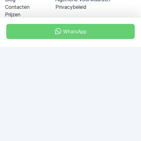
Contacten
Privacybeleid
Prijzen
WhatsApp
Dubai - Al Khabeesi
ALBAHAR building
Office 101-33
+971-56-505-8555
Heb je vragen?
Schrijf ons!
VRAAG STELLEN