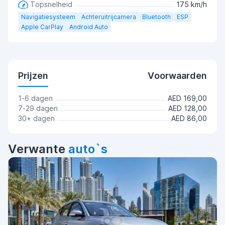
Topsnelheid
175 km/h
Navigatiesysteem
Achteruitrijcamera
Bluetooth
ESP
Apple CarPlay
Android Auto
Prijzen
Voorwaarden
1-6 dagen
AED 169,00
7-29 dagen
AED 128,00
30+ dagen
AED 86,00
Verwante
auto`s