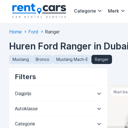
Categorie
Merk
Home
Ford
Ranger
Huren Ford Ranger in Duba
Mustang
Bronco
Mustang Mach-E
Ranger
Filters
Niet b
Dagprijs
Autoklasse
Categorie