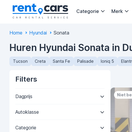
Categorie
Merk
Home
Hyundai
Sonata
Huren Hyundai Sonata in D
Tucson
Creta
Santa Fe
Palisade
Ioniq 5
Elant
Filters
Niet b
Dagprijs
Autoklasse
Categorie