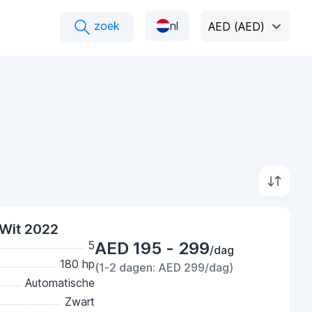
zoek
nl
AED (AED)
Wit 2022
5
AED 195 - 299
/dag
180 hp
(1-2 dagen: AED 299/dag)
Automatische
Zwart