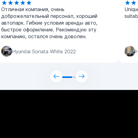
Отличная компания, очень
Uniqu
доброжелательный персонал, хороший
suitab
автопарк. Гибкие условия аренды авто,
быстрое оформление. Рекомендую эту
компанию, остался очень доволен.
Hyundai Sonata White 2022
H