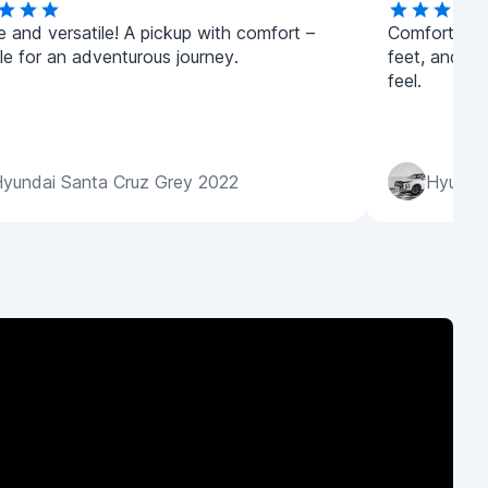
e and versatile! A pickup with comfort –
Comfortable 
le for an adventurous journey.
feet, and v
feel.
yundai Santa Cruz Grey 2022
Hyundai