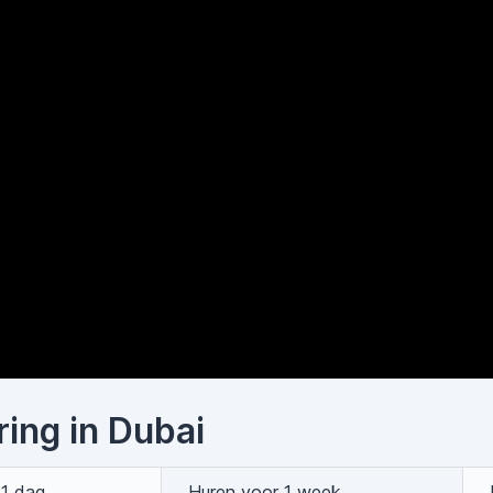
ring in Dubai
 1 dag
Huren voor 1 week