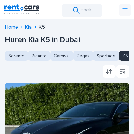
zoek
Home
Kia
K5
Huren Kia K5 in Dubai
Sorento
Picanto
Carnival
Pegas
Sportage
K5