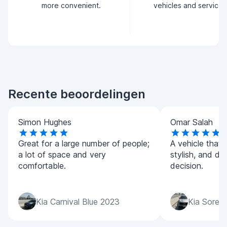
more convenient.
vehicles and service.
Recente beoordelingen
Simon Hughes
Omar Salah
Great for a large number of people;
A vehicle that 
a lot of space and very
stylish, and dri
comfortable.
decision.
Kia Carnival Blue 2023
Kia Soren