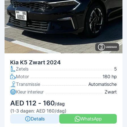
Kia K5 Zwart 2024
Zetels
5
Motor
180 hp
Transmissie
Automatische
Kleur interieur
Zwart
AED 112 - 160
/dag
(1-3 dagen: AED 160/dag)
Details
WhatsApp