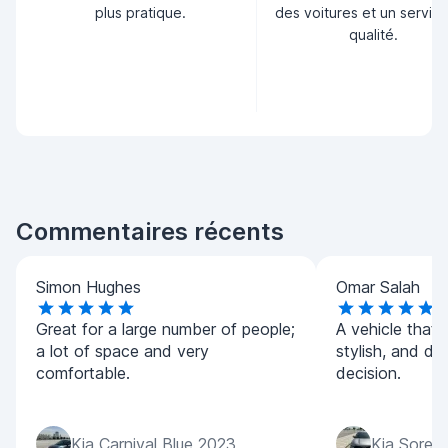
plus pratique.
des voitures et un servic
qualité.
Commentaires récents
Simon Hughes
Omar Salah
Great for a large number of people;
A vehicle that 
a lot of space and very
stylish, and dri
comfortable.
decision.
Kia Carnival Blue 2023
Kia Soren