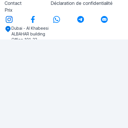
Contact
Déclaration de confidentialité
Prix
Dubai - Al Khabeesi
ALBAHAR building
Office 101-33
+971-56-505-8555
Si vous avez des questions, écrivez-nous!
POSER UNE QUESTION
© 2026 RDC Portal L.L.C