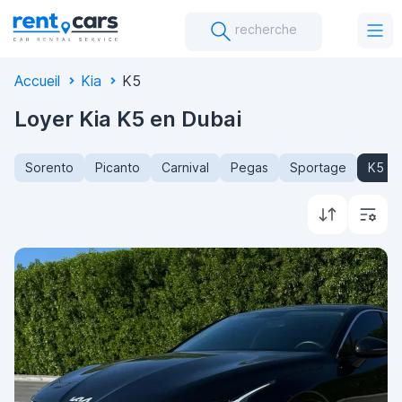
recherche
Accueil
Kia
K5
Loyer Kia K5 en Dubai
Sorento
Picanto
Carnival
Pegas
Sportage
K5