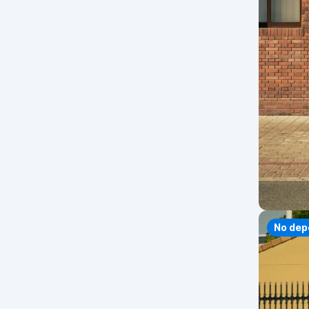
No dep