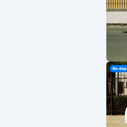
No dep