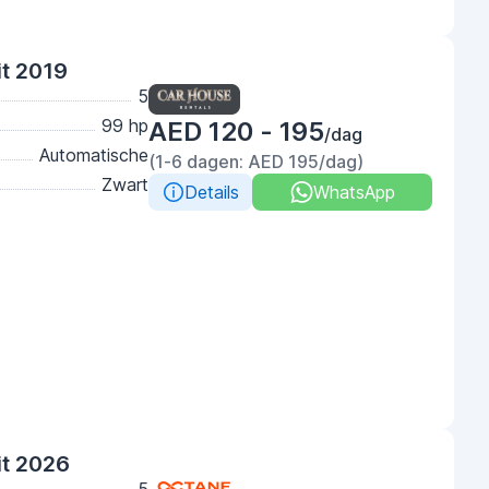
t 2019
5
99 hp
AED 120 - 195
/dag
Automatische
(1-6 dagen: AED 195/dag)
Zwart
Details
WhatsApp
it 2026