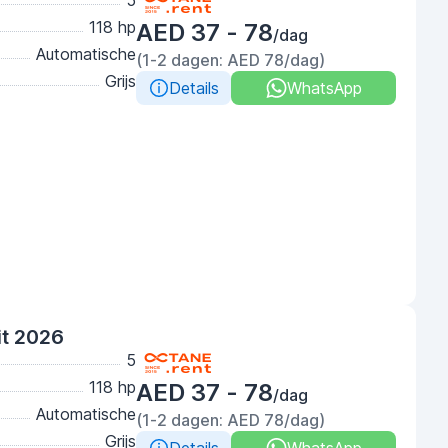
5
118 hp
AED 37 - 78
/dag
Automatische
(1-2 dagen: AED 78/dag)
Grijs
Details
WhatsApp
it 2026
5
118 hp
AED 37 - 78
/dag
Automatische
(1-2 dagen: AED 78/dag)
Grijs