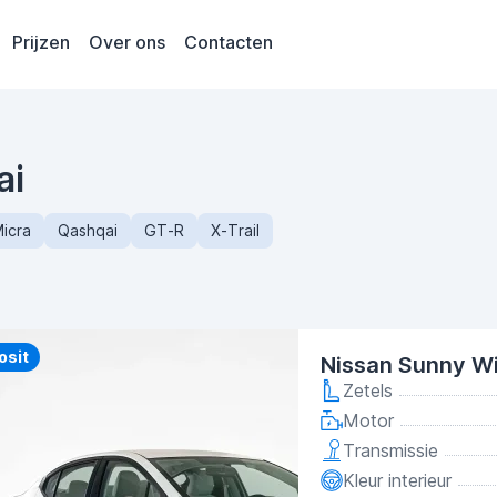
Prijzen
Over ons
Contacten
ai
icra
Qashqai
GT-R
X-Trail
y
osit
Nissan Sunny W
Zetels
Motor
Transmissie
Kleur interieur