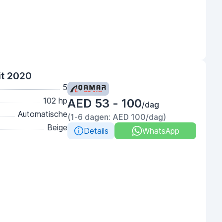
it 2020
5
102 hp
AED 53 - 100
/dag
Automatische
(1-6 dagen: AED 100/dag)
Beige
Details
WhatsApp