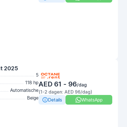
it 2025
5
118 hp
AED 61 - 96
/dag
Automatische
(1-2 dagen: AED 96/dag)
Beige
Details
WhatsApp