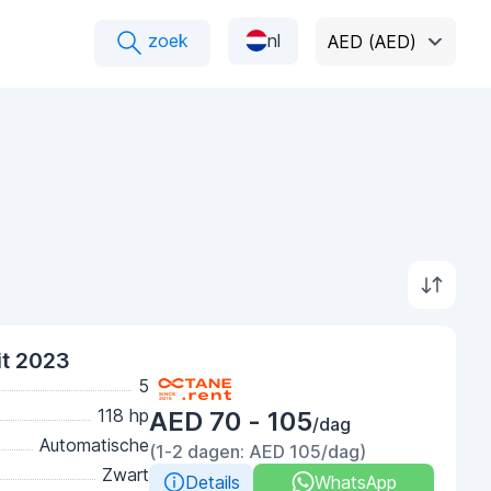
zoek
nl
AED (AED)
it 2023
5
118 hp
AED 70 - 105
/dag
Automatische
(1-2 dagen: AED 105/dag)
Zwart
Details
WhatsApp