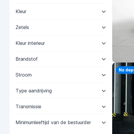
Kleur
Zetels
Kleur interieur
Brandstof
Priorit
No dep
Stroom
Type aandrijving
Transmissie
Minimumleeftijd van de bestuurder