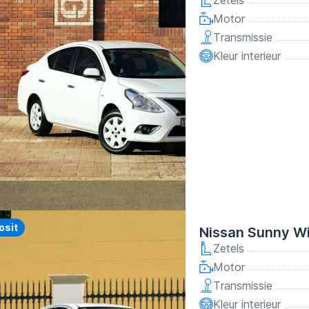
Zetels
Motor
Transmissie
Kleur interieur
osit
Nissan Sunny W
Zetels
Motor
Transmissie
Kleur interieur