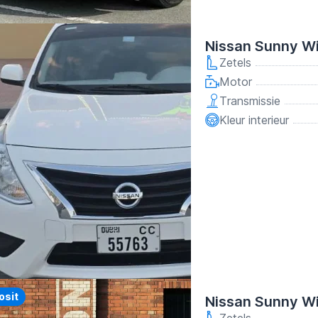
Nissan Sunny Wi
Zetels
Motor
Transmissie
Kleur interieur
osit
Nissan Sunny W