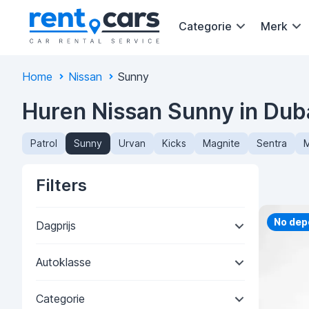
Categorie
Merk
Home
Nissan
Sunny
Huren Nissan Sunny in Dub
Patrol
Sunny
Urvan
Kicks
Magnite
Sentra
M
Filters
Priorit
No dep
Dagprijs
Autoklasse
Categorie