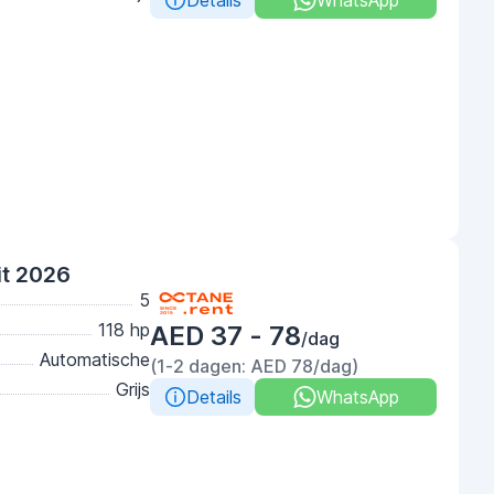
Details
WhatsApp
it 2026
5
118 hp
AED 37 - 78
/dag
Automatische
(1-2 dagen: AED 78/dag)
Grijs
Details
WhatsApp