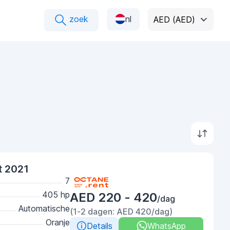
zoek
nl
AED (AED)
t 2021
7
405 hp
AED 220 - 420
/dag
Automatische
(1-2 dagen: AED 420/dag)
Oranje
Details
WhatsApp