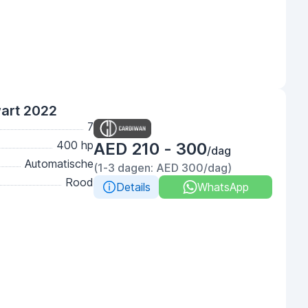
wart 2022
7
400 hp
AED 210 - 300
/dag
Automatische
(1-3 dagen: AED 300/dag)
Rood
Details
WhatsApp