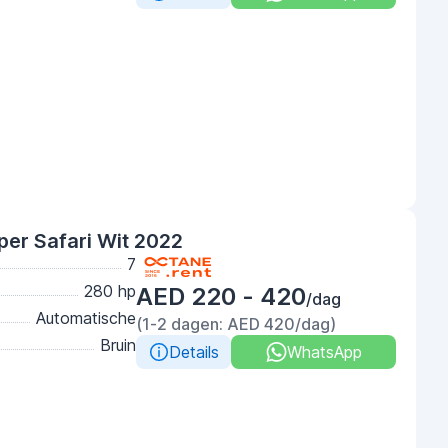
per Safari Wit 2022
7
280 hp
AED 220 - 420
/dag
Automatische
(1-2 dagen: AED 420/dag)
Bruin
Details
WhatsApp