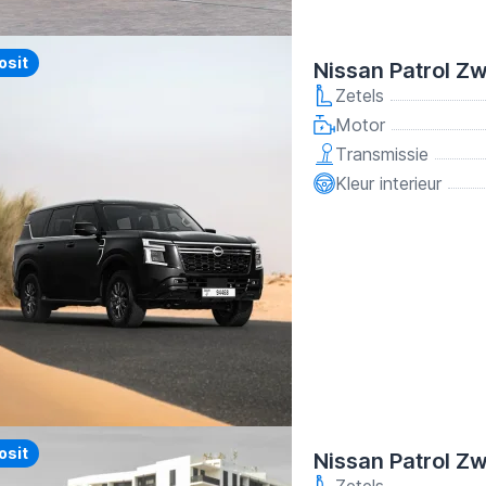
y
osit
Nissan Patrol Z
Zetels
Motor
Transmissie
Kleur interieur
y
osit
Nissan Patrol Z