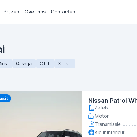
Prijzen
Over ons
Contacten
ai
icra
Qashqai
GT-R
X-Trail
y
osit
Nissan Patrol Wi
Zetels
Motor
Transmissie
Kleur interieur