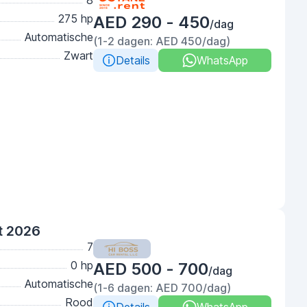
8
275 hp
AED 290 - 450
/dag
Automatische
(1-2 dagen: AED 450/dag)
Zwart
Details
WhatsApp
t 2026
7
0 hp
AED 500 - 700
/dag
Automatische
(1-6 dagen: AED 700/dag)
Rood