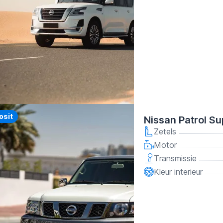
y
osit
Nissan Patrol Su
Zetels
Motor
Transmissie
Kleur interieur