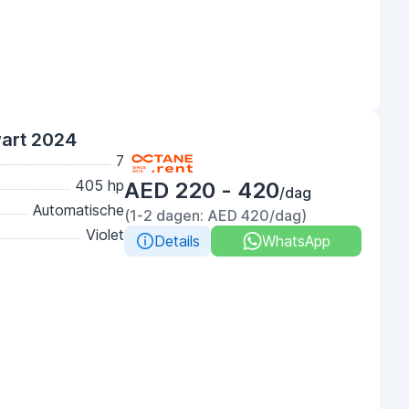
wart 2024
7
405 hp
AED 220 - 420
/dag
Automatische
(1-2 dagen: AED 420/dag)
Violet
Details
WhatsApp