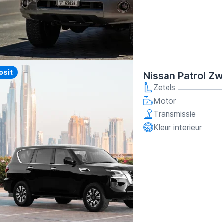
y
osit
Nissan Patrol Z
Zetels
Motor
Transmissie
Kleur interieur