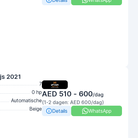
Details
WhatsApp
ijs 2021
7
0 hp
AED 510 - 600
/dag
Automatische
(1-2 dagen: AED 600/dag)
Beige
Details
WhatsApp