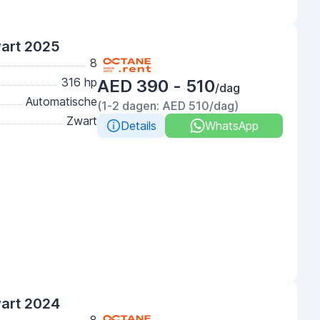
wart 2025
8
316 hp
AED 390 - 510
/dag
Automatische
(1-2 dagen: AED 510/dag)
Zwart
Details
WhatsApp
wart 2024