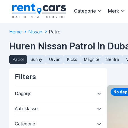
Categorie
Merk
Home
Nissan
Patrol
Huren Nissan Patrol in Dub
Patrol
Sunny
Urvan
Kicks
Magnite
Sentra
M
Filters
Priorit
No dep
Dagprijs
Autoklasse
Categorie