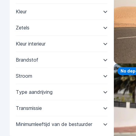
Kleur
Zetels
Kleur interieur
Brandstof
Priorit
No dep
Stroom
Type aandrijving
Transmissie
Minimumleeftijd van de bestuurder