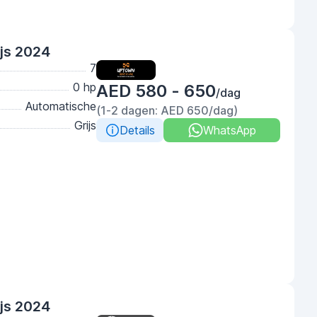
ijs 2024
7
0 hp
AED 580 - 650
/dag
Automatische
(1-2 dagen: AED 650/dag)
Grijs
Details
WhatsApp
ijs 2024