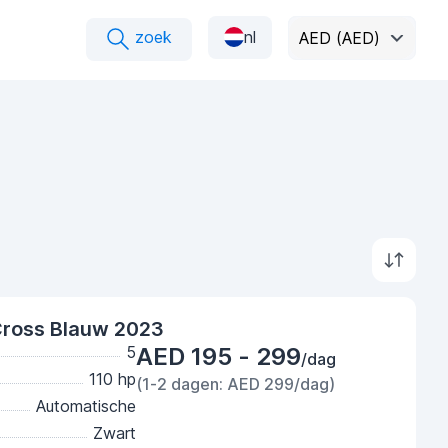
zoek
nl
AED (AED)
ross Blauw 2023
5
AED 195 - 299
/dag
110 hp
(1-2 dagen: AED 299/dag)
Automatische
Zwart