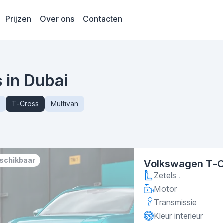
Prijzen
Over ons
Contacten
 in Dubai
T-Cross
Multivan
eschikbaar
Volkswagen T-C
Zetels
Motor
Transmissie
Kleur interieur