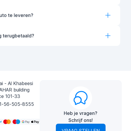
auto te leveren?
g terugbetaald?
i - Al Khabeesi
AHAR building
ce 101-33
1-56-505-8555
Heb je vragen?
Schrijf ons!
VRAAG STELLEN