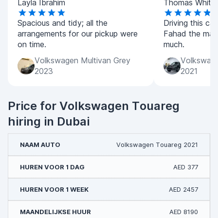
Layla Ibrahim
Thomas White
Spacious and tidy; all the
Driving this ca
arrangements for our pickup were
Fahad the man
on time.
much.
Volkswagen Multivan Grey
Volkswage
2023
2021
Price for Volkswagen Touareg
hiring in Dubai
Volkswagen Touareg 2021
AED 377
AED 2457
AED 8190