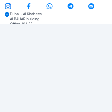
Dubai - Al Khabeesi
ALBAHAR building
Office 101-33
+971-56-505-8555
Heb je vragen?
Schrijf ons!
VRAAG STELLEN
© 2026 RDC Portal L.L.C