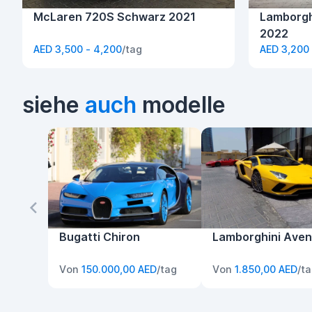
McLaren 720S Schwarz 2021
Lamborgh
2022
AED 3,500 - 4,200
/tag
AED 3,200 
siehe
auch
modelle
Bugatti Chiron
Lamborghini Aven
Von
150.000,00 AED
/tag
Von
1.850,00 AED
/t