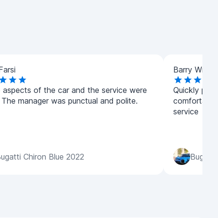
-Farsi
Barry Wright
he aspects of the car and the service were
Quickly proc
. The manager was punctual and polite.
comfortable,
service
ugatti Chiron Blue 2022
Bugatti