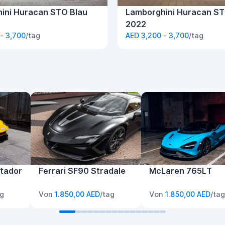
ini Huracan STO Blau
Lamborghini Huracan S
2022
- 3,700
/tag
AED 3,200 - 3,700
/tag
tador
Ferrari SF90 Stradale
McLaren 765LT
ag
Von
1.850,00 AED
/tag
Von
1.850,00 AED
/tag