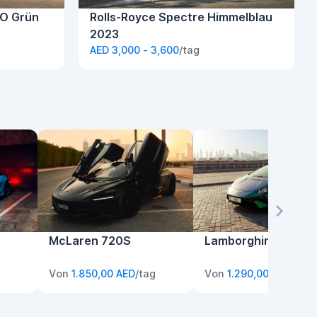
TO Grün
Rolls-Royce Spectre Himmelblau
2023
AED 3,000 - 3,600
/tag
McLaren 720S
Lamborghini Hurac
Von
1.850,00 AED
/tag
Von
1.290,00 AED
/tag