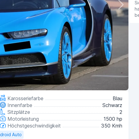
Si
ha
b
Karosseriefarbe
Blau
Innenfarbe
Schwarz
Sitzplätze
2
Motorleistung
1500 hp
Höchstgeschwindigkeit
350 Kmh
droid Auto