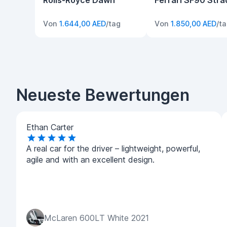
Rolls-Royce Dawn
Ferrari SF90 Stra
Von
1.644,00 AED
/tag
Von
1.850,00 AED
/t
Neueste Bewertungen
Ethan Carter
A real car for the driver – lightweight, powerful,
agile and with an excellent design.
McLaren 600LT White 2021