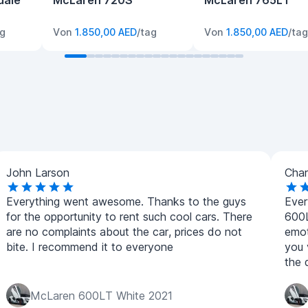
dale
McLaren 720S
McLaren 765LT
ag
Von
1.850,00 AED
/tag
Von
1.850,00 AED
/tag
John Larson
Char
Everything went awesome. Thanks to the guys
Ever
for the opportunity to rent such cool cars. There
600L
are no complaints about the car, prices do not
emot
bite. I recommend it to everyone
you 
the 
McLaren 600LT White 2021