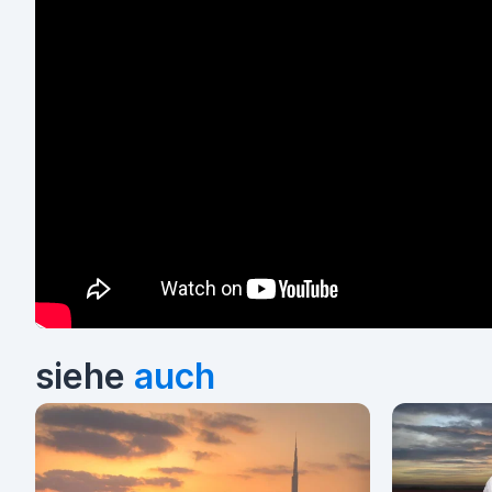
siehe
auch