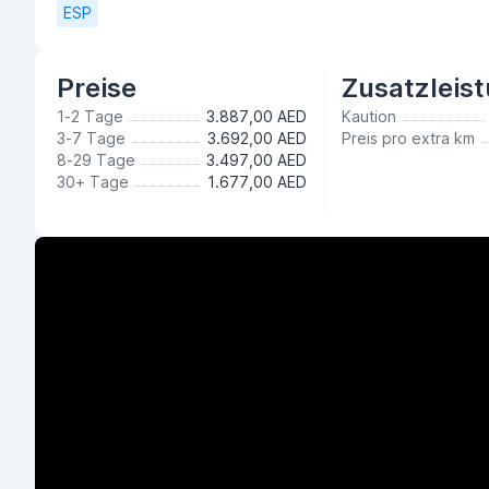
ESP
Preise
Zusatzleis
1-2 Tage
3.887,00 AED
Kaution
3-7 Tage
3.692,00 AED
Preis pro extra km
8-29 Tage
3.497,00 AED
30+ Tage
1.677,00 AED