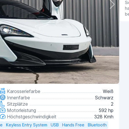
Si
ha
b
Karosseriefarbe
Weiß
Innenfarbe
Schwarz
Sitzplätze
2
Motorleistung
592 hp
Höchstgeschwindigkeit
328 Kmh
ge
Keyless Entry System
USB
Hands Free
Bluetooth