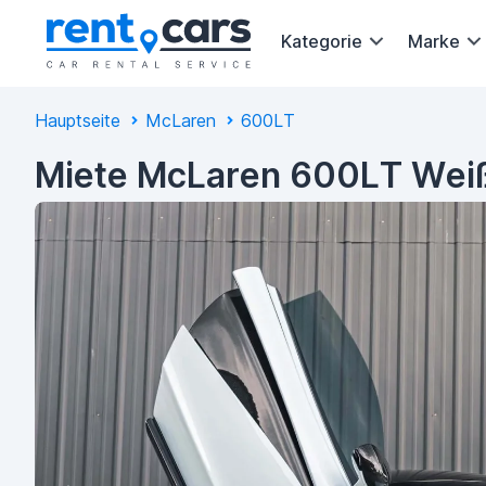
Kategorie
Marke
Hauptseite
McLaren
600LT
Miete McLaren 600LT Weiß