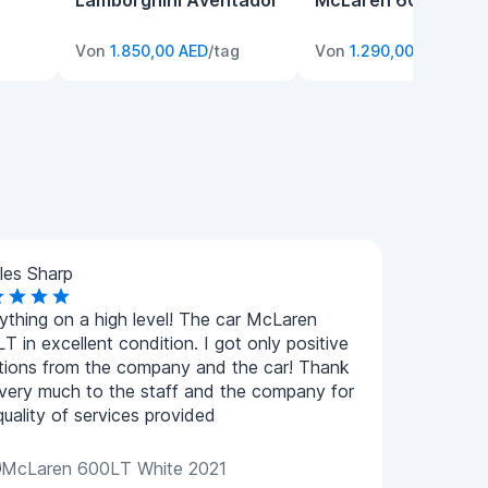
Lamborghini Aventador
McLaren 600LT
Von
1.850,00 AED
/tag
Von
1.290,00 AED
/tag
les Sharp
ything on a high level! The car McLaren
T in excellent condition. I got only positive
ions from the company and the car! Thank
very much to the staff and the company for
quality of services provided
McLaren 600LT White 2021