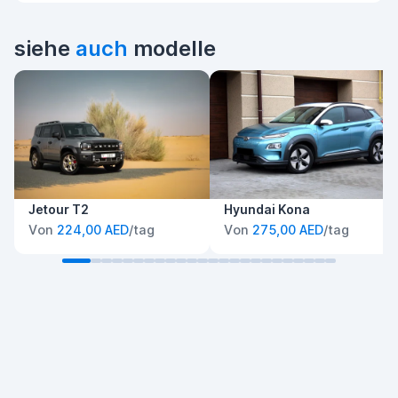
siehe
auch
modelle
Jetour T2
Hyundai Kona
Von
224,00 AED
/tag
Von
275,00 AED
/tag