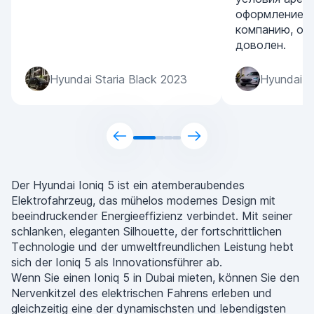
оформление. 
компанию, ос
доволен.
Hyundai Staria Black 2023
Hyundai S
Der Hyundai Ioniq 5 ist ein atemberaubendes
Elektrofahrzeug, das mühelos modernes Design mit
beeindruckender Energieeffizienz verbindet. Mit seiner
schlanken, eleganten Silhouette, der fortschrittlichen
Technologie und der umweltfreundlichen Leistung hebt
sich der Ioniq 5 als Innovationsführer ab.
Wenn Sie einen Ioniq 5 in Dubai mieten, können Sie den
Nervenkitzel des elektrischen Fahrens erleben und
gleichzeitig eine der dynamischsten und lebendigsten