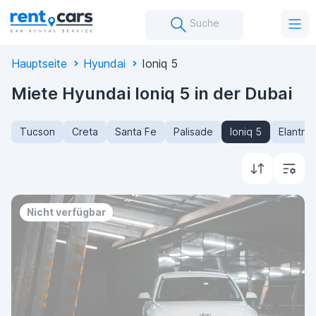
Suche
Hauptseite
Hyundai
Ioniq 5
Miete Hyundai Ioniq 5 in der Dubai
Tucson
Creta
Santa Fe
Palisade
Ioniq 5
Elantra
Nicht verfügbar