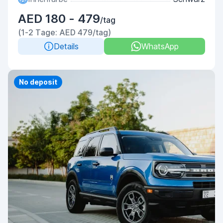
AED 180 - 479
/tag
(1-2 Tage: AED 479/tag)
Details
WhatsApp
Priority
No deposit