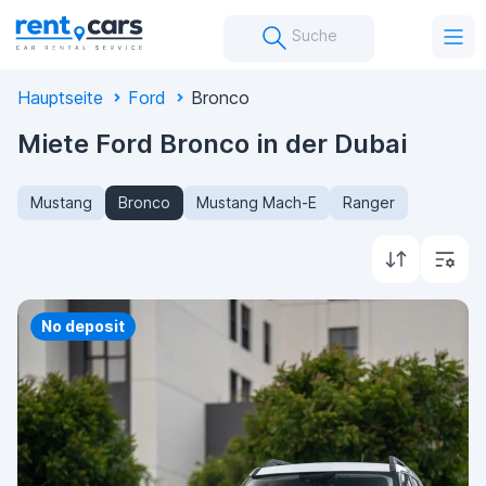
Suche
Hauptseite
Ford
Bronco
Miete Ford Bronco in der Dubai
Mustang
Bronco
Mustang Mach-E
Ranger
Priority
No deposit