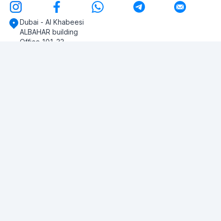
Dubai - Al Khabeesi
ALBAHAR building
Office 101-33
+971-56-505-8555
Haben Sie noch Fragen?
Schreiben Sie uns!
EINE FRAGE STELLEN
© 2026 RDC Portal L.L.C