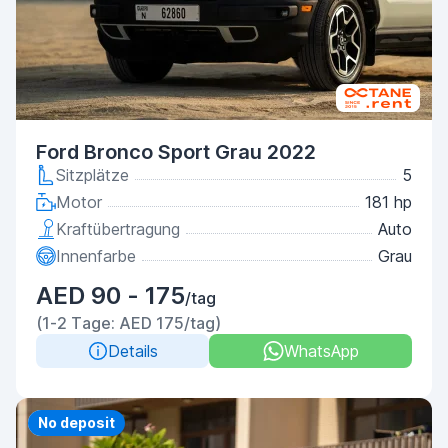
Ford Bronco Sport Grau 2022
Sitzplätze
5
Motor
181 hp
Kraftübertragung
Auto
Innenfarbe
Grau
AED 90 - 175
/tag
(1-2 Tage: AED 175/tag)
Details
WhatsApp
Priority
No deposit