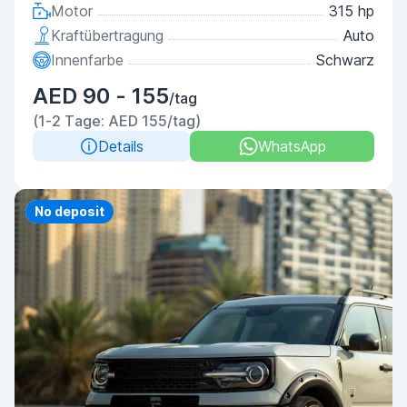
Motor
315 hp
Kraftübertragung
Auto
Innenfarbe
Schwarz
AED 90 - 155
/tag
(1-2 Tage: AED 155/tag)
Details
WhatsApp
Priority
No deposit