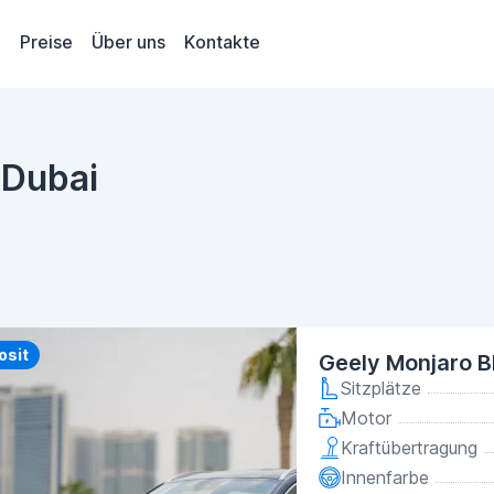
Preise
Über uns
Kontakte
 Dubai
y
osit
Geely Monjaro B
Sitzplätze
Motor
Kraftübertragung
Innenfarbe