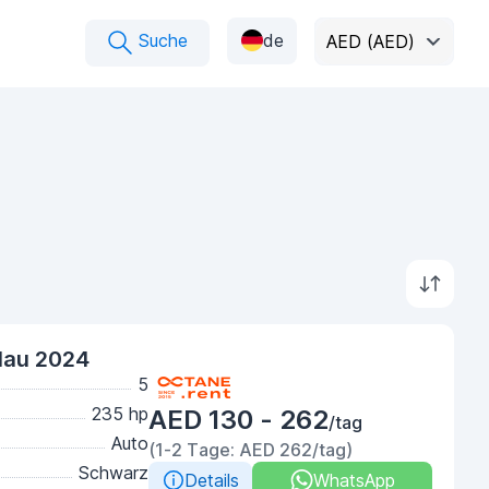
Suche
de
AED (AED)
lau 2024
5
235 hp
AED 130 - 262
/tag
Auto
(1-2 Tage: AED 262/tag)
Schwarz
Details
WhatsApp