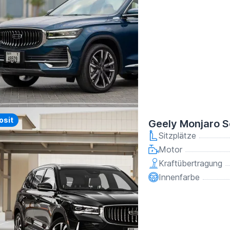
y
osit
Geely Monjaro 
Sitzplätze
Motor
Kraftübertragung
Innenfarbe