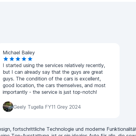
Michael Bailey
I started using the services relatively recently,
but I can already say that the guys are great
guys. The condition of the cars is excellent,
good location, the cars themselves, and most
importantly - the service is just top-notch!
Geely Tugella FY11 Grey 2024
sign, fortschrittliche Technologie und moderne Funktionalitä
ine Top-Ausstattung, ist er ein ideales Auto für alle, die s