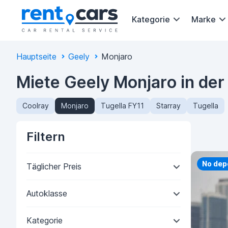
Kategorie
Marke
Hauptseite
Geely
Monjaro
Miete Geely Monjaro in der
Coolray
Monjaro
Tugella FY11
Starray
Tugella
Filtern
Priorit
No dep
Täglicher Preis
Autoklasse
Kategorie