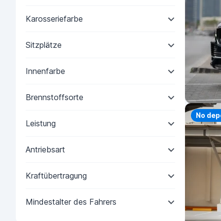
Karosseriefarbe
Sitzplätze
Innenfarbe
Brennstoffsorte
Priorit
No dep
Leistung
Antriebsart
Kraftübertragung
Mindestalter des Fahrers