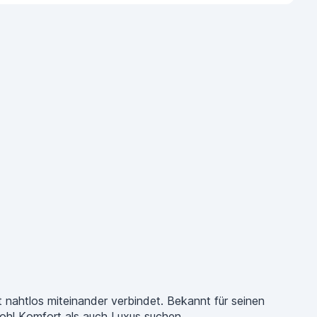
t nahtlos miteinander verbindet. Bekannt für seinen
owohl Komfort als auch Luxus suchen.