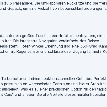
 bis zu 5 Passagiere. Die umklappbaren Rücksitze und die fre
und Gepäck, um eine Vielzahl von Lebensstilanforderungen zu
, darunter ein großes Touchscreen-Infotainmentsystem, ein d
ilität. Die integrierte Navigation vereinfacht das Reisen.
eassistent, Toter-Winkel-Erkennung und eine 360-Grad-Kamer
her mit Regensensor und schlüsselloser Zugang für mehr Kom
m Turbomotor und einem reaktionsschnellen Getriebe. Perfek
ieb passt sich an wechselndes Terrain an und bietet Stabilität
nz ausgelegt, was es zu einer praktischen Option für den täg
nt Cars" und erleben Sie alle Vorteile dieses multifunktional