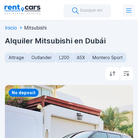
busque en
Inicio
Mitsubishi
Alquiler Mitsubishi en Dubái
Attrage
Outlander
L200
ASX
Montero Sport
Priority
No deposit