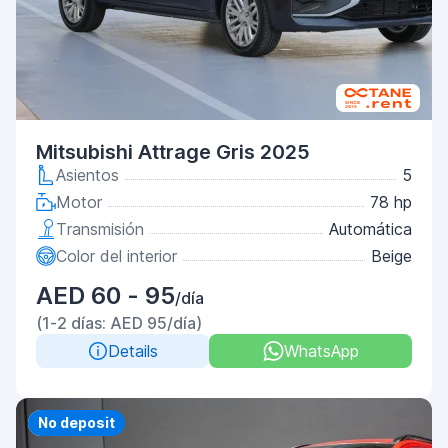
Mitsubishi Attrage Gris 2025
Asientos
5
Motor
78 hp
Transmisión
Automática
Color del interior
Beige
AED 60 - 95
/día
(1-2 días: AED 95/día)
Details
WhatsApp
Priority
No deposit