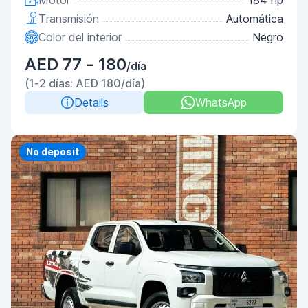
Motor
184 hp
Transmisión
Automática
Color del interior
Negro
AED 77 - 180
/día
(1-2 días: AED 180/día)
Details
WhatsApp
No deposit