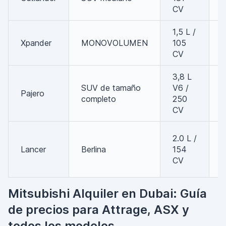
CV
1,5 L /
Xpander
MONOVOLUMEN
105
7
CV
3,8 L
SUV de tamaño
V6 /
Pajero
7
completo
250
CV
2.0 L /
Lancer
Berlina
154
CV
Mitsubishi Alquiler en Dubai: Guía
de precios para Attrage, ASX y
todos los modelos