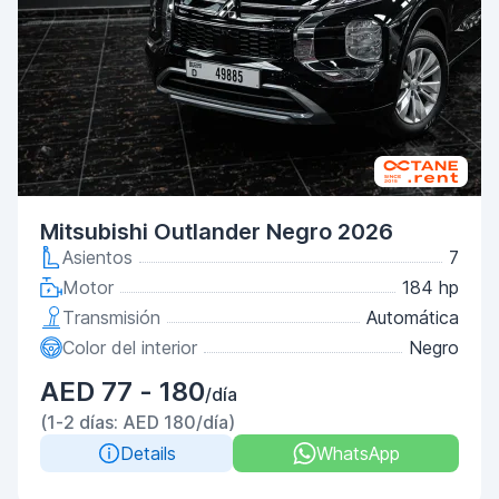
Mitsubishi Outlander Negro 2026
Asientos
7
Motor
184 hp
Transmisión
Automática
Color del interior
Negro
AED 77 - 180
/día
(1-2 días: AED 180/día)
Details
WhatsApp