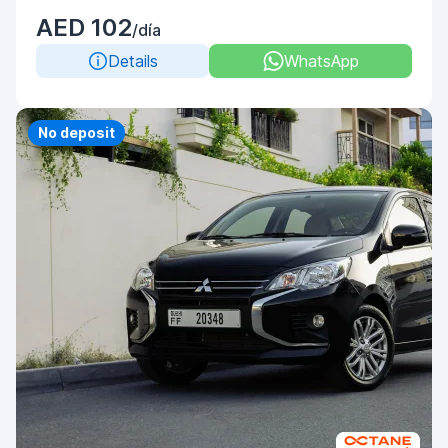
AED 102
/día
Details
WhatsApp
No deposit