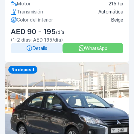
Motor
215 hp
Transmisión
Automática
Color del interior
Beige
AED 90 - 195
/día
(1-2 días: AED 195/día)
Details
WhatsApp
Priority
No deposit