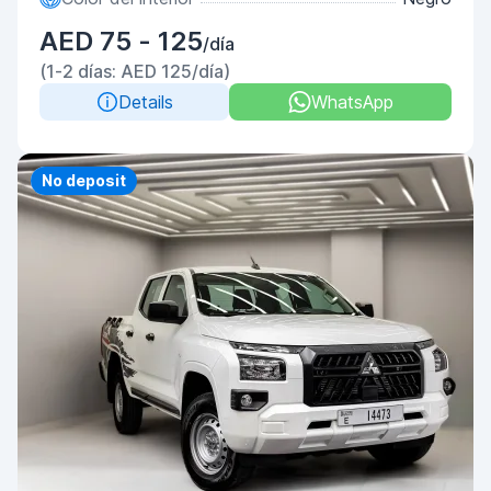
AED 75 - 125
/día
(1-2 días: AED 125/día)
Details
WhatsApp
Priority
No deposit