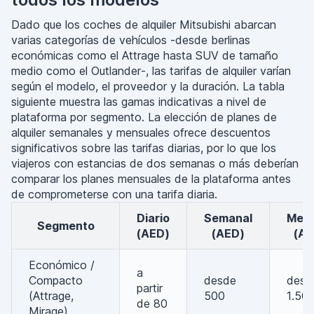
Dado que los coches de alquiler Mitsubishi abarcan
varias categorías de vehículos -desde berlinas
económicas como el Attrage hasta SUV de tamaño
medio como el Outlander-, las tarifas de alquiler varían
según el modelo, el proveedor y la duración. La tabla
siguiente muestra las gamas indicativas a nivel de
plataforma por segmento. La elección de planes de
alquiler semanales y mensuales ofrece descuentos
significativos sobre las tarifas diarias, por lo que los
viajeros con estancias de dos semanas o más deberían
comparar los planes mensuales de la plataforma antes
de comprometerse con una tarifa diaria.
Diario
Semanal
Mensual
Segmento
(AED)
(AED)
(AE
Económico /
a
Compacto
desde
desd
partir
(Attrage,
500
1.50
de 80
Mirage)