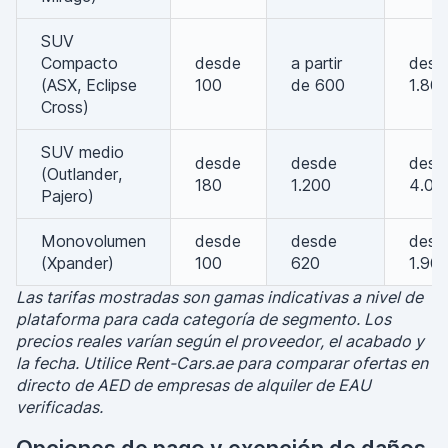
SUV
Compacto
desde
a partir
desd
(ASX, Eclipse
100
de 600
1.80
Cross)
SUV medio
desde
desde
desd
(Outlander,
180
1.200
4.00
Pajero)
Monovolumen
desde
desde
desd
(Xpander)
100
620
1.90
Las tarifas mostradas son gamas indicativas a nivel de
plataforma para cada categoría de segmento. Los
precios reales varían según el proveedor, el acabado y
la fecha. Utilice Rent-Cars.ae para comparar ofertas en
directo de AED de empresas de alquiler de EAU
verificadas.