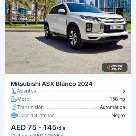
Mitsubishi ASX Blanco 2024
Asientos
5
Motor
158 hp
Transmisión
Automática
Color del interior
Negro
AED 75 - 145
/día
(1-2 días: AED 145/día)