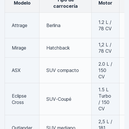
Modelo
Motor
carrocería
1.2 L /
Attrage
Berlina
78 CV
1,2 L /
Mirage
Hatchback
78 CV
2.0 L /
ASX
SUV compacto
150
CV
1.5 L
Eclipse
Turbo
SUV-Coupé
Cross
/ 150
CV
2,5 L /
Outlander
SUV mediano
181
7