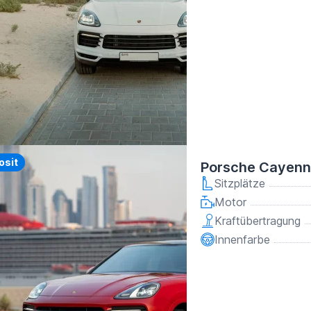
y
osit
Porsche Cayenn
Sitzplätze
Motor
Kraftübertragung
Innenfarbe