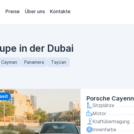
Preise
Über uns
Kontakte
pe in der Dubai
Cayman
Panamera
Taycan
y
osit
Porsche Cayenn
Sitzplätze
Motor
Kraftübertragung
Innenfarbe