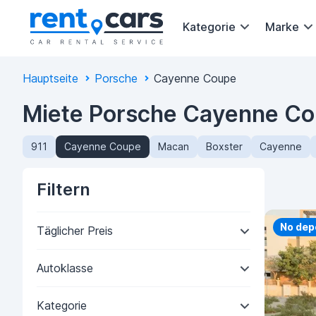
Kategorie
Marke
Hauptseite
Porsche
Cayenne Coupe
Miete Porsche Cayenne Cou
911
Cayenne Coupe
Macan
Boxster
Cayenne
Filtern
Priorit
No dep
Täglicher Preis
Autoklasse
Kategorie