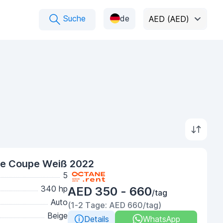
Suche
de
AED (AED)
e Coupe Weiß 2022
5
340 hp
AED 350 - 660
/tag
Auto
(1-2 Tage: AED 660/tag)
Beige
Details
WhatsApp