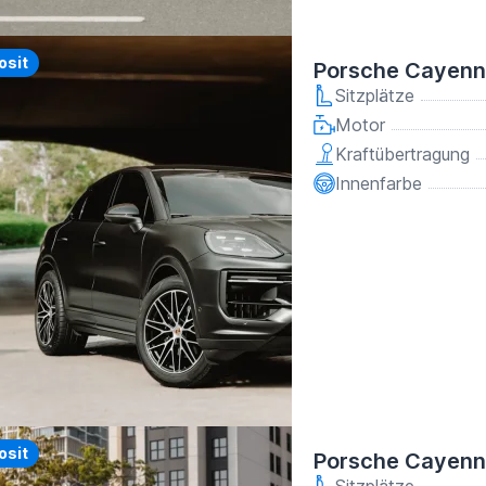
y
osit
Porsche Cayenn
Sitzplätze
Motor
Kraftübertragung
Innenfarbe
y
osit
Porsche Cayenn