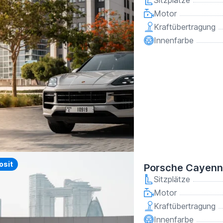
Sitzplätze
Motor
Kraftübertragung
Innenfarbe
y
osit
Porsche Cayenn
Sitzplätze
Motor
Kraftübertragung
Innenfarbe