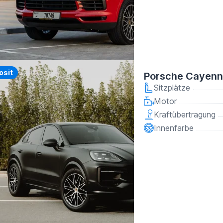
y
osit
Porsche Cayenn
Sitzplätze
Motor
Kraftübertragung
Innenfarbe