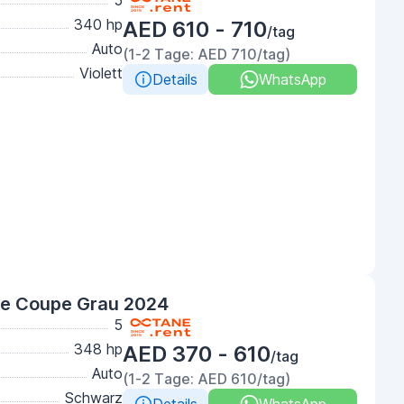
5
340 hp
AED 610 - 710
/tag
Auto
(1-2 Tage: AED 710/tag)
Violett
Details
WhatsApp
e Coupe Grau 2024
5
348 hp
AED 370 - 610
/tag
Auto
(1-2 Tage: AED 610/tag)
Schwarz