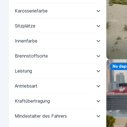
Karosseriefarbe
Sitzplätze
Innenfarbe
Brennstoffsorte
Priorit
No dep
Leistung
Antriebsart
Kraftübertragung
Mindestalter des Fahrers