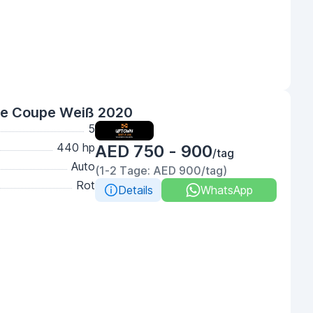
e Coupe Weiß 2020
5
440 hp
AED 750 - 900
/tag
Auto
(1-2 Tage: AED 900/tag)
Rot
Details
WhatsApp