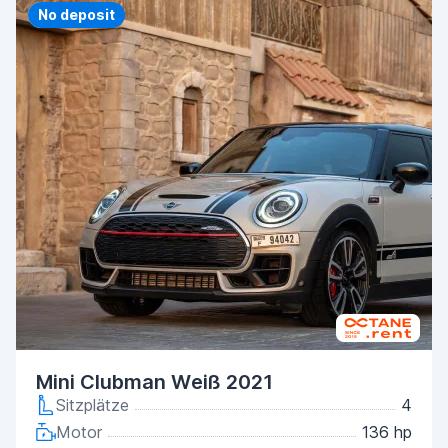
Priority
No deposit
Mini Clubman Weiß 2021
Sitzplätze
4
Motor
136 hp