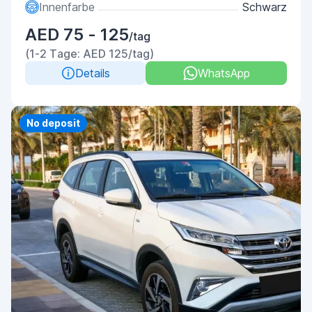
Innenfarbe
Schwarz
AED 75 - 125
/tag
(1-2 Tage: AED 125/tag)
Details
WhatsApp
Priority
No deposit