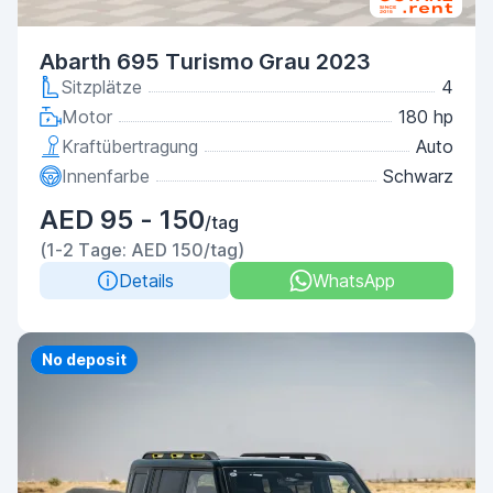
Abarth 695 Turismo Grau 2023
Sitzplätze
4
Motor
180 hp
Kraftübertragung
Auto
Innenfarbe
Schwarz
AED 95 - 150
/tag
(1-2 Tage: AED 150/tag)
Details
WhatsApp
Priority
No deposit