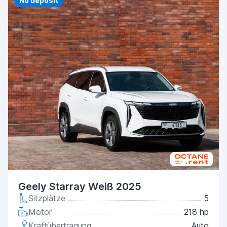
Priority
No deposit
Geely Starray Weiß 2025
Sitzplätze
5
Motor
218 hp
Kraftübertragung
Auto