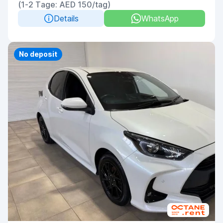
(1-2 Tage: AED 150/tag)
Details
WhatsApp
Priority
No deposit