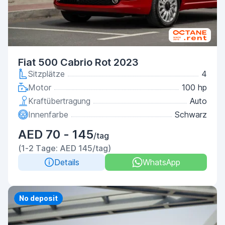
Fiat 500 Cabrio Rot 2023
Sitzplätze
4
Motor
100 hp
Kraftübertragung
Auto
Innenfarbe
Schwarz
AED 70 - 145
/tag
(1-2 Tage: AED 145/tag)
Details
WhatsApp
Priority
No deposit