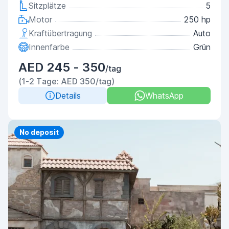
Sitzplätze
5
Motor
250 hp
Kraftübertragung
Auto
Innenfarbe
Grün
AED 245 - 350
/tag
(1-2 Tage: AED 350/tag)
Details
WhatsApp
Priority
No deposit