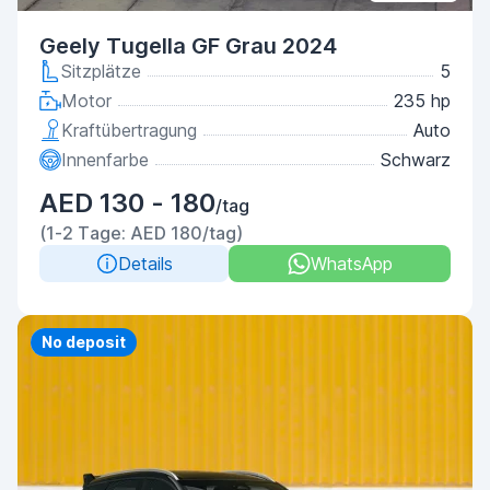
Geely Tugella GF Grau 2024
Sitzplätze
5
Motor
235 hp
Kraftübertragung
Auto
Innenfarbe
Schwarz
AED 130 - 180
/tag
(1-2 Tage: AED 180/tag)
Details
WhatsApp
Priority
No deposit