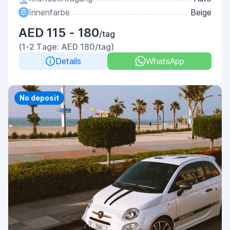
Innenfarbe
Beige
AED 115 - 180
/tag
(1-2 Tage: AED 180/tag)
Details
WhatsApp
Priority
No deposit