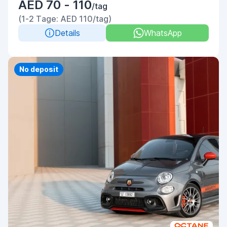
AED 70 - 110
/tag
(1-2 Tage: AED 110/tag)
Details
WhatsApp
Priority
No deposit