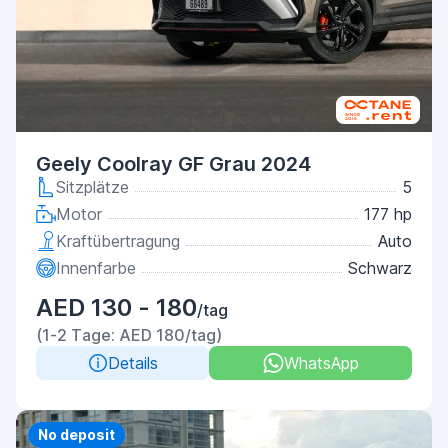
Geely Coolray GF Grau 2024
Sitzplätze
5
Motor
177 hp
Kraftübertragung
Auto
Innenfarbe
Schwarz
AED 130 - 180
/tag
(1-2 Tage: AED 180/tag)
Details
WhatsApp
Priority
No deposit