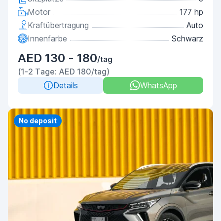
Motor
177 hp
Kraftübertragung
Auto
Innenfarbe
Schwarz
AED 130 - 180
/tag
(1-2 Tage: AED 180/tag)
Details
WhatsApp
Priority
No deposit