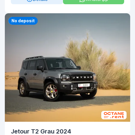
Priority
No deposit
Jetour T2 Grau 2024