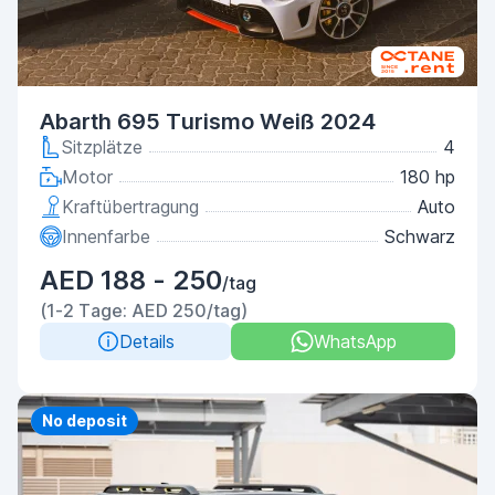
Abarth 695 Turismo Weiß 2024
Sitzplätze
4
Motor
180 hp
Kraftübertragung
Auto
Innenfarbe
Schwarz
AED 188 - 250
/tag
(1-2 Tage: AED 250/tag)
Details
WhatsApp
Priority
No deposit