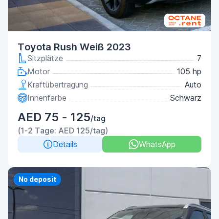
Toyota Rush Weiß 2023
Sitzplätze
7
Motor
105 hp
Kraftübertragung
Auto
Innenfarbe
Schwarz
AED 75 - 125
/tag
(1-2 Tage: AED 125/tag)
Details
WhatsApp
Priority
No deposit