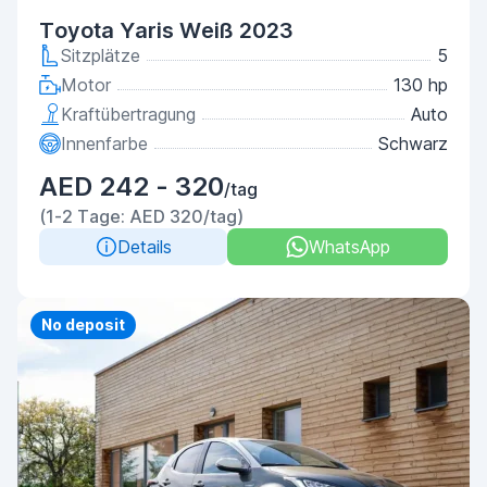
Toyota Yaris Weiß 2023
Sitzplätze
5
Motor
130 hp
Kraftübertragung
Auto
Innenfarbe
Schwarz
AED 242 - 320
/tag
(1-2 Tage: AED 320/tag)
Details
WhatsApp
Priority
No deposit