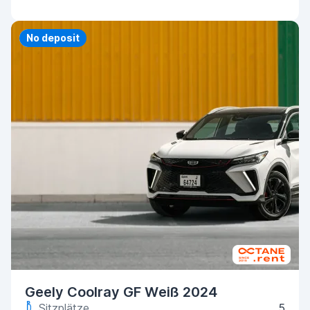
Priority
No deposit
Geely Coolray GF Weiß 2024
Sitzplätze
5