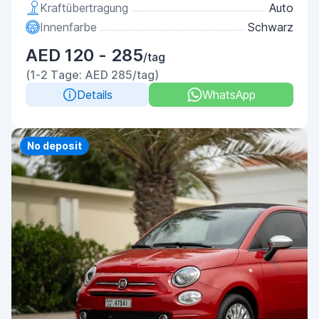
Kraftübertragung
Auto
Innenfarbe
Schwarz
AED 120 - 285
/tag
(1-2 Tage: AED 285/tag)
Details
WhatsApp
Priority
No deposit